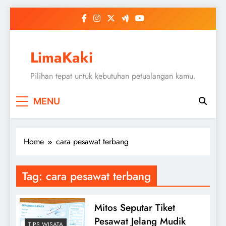
Skip
to
content
LimaKaki
Pilihan tepat untuk kebutuhan petualangan kamu.
MENU
Home
cara pesawat terbang
Tag:
cara pesawat terbang
Mitos Seputar Tiket
Pesawat Jelang Mudik
TIPS WISATA