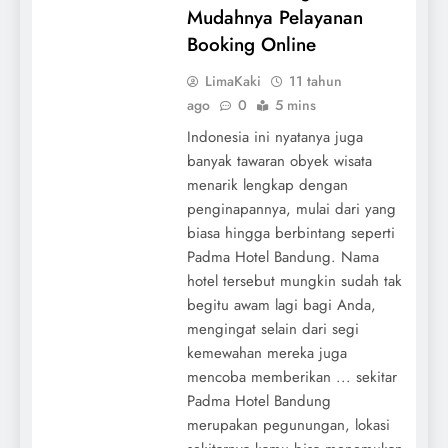
Mudahnya Pelayanan
Booking Online
LimaKaki
11 tahun
ago
0
5 mins
Indonesia ini nyatanya juga
banyak tawaran obyek wisata
menarik lengkap dengan
penginapannya, mulai dari yang
biasa hingga berbintang seperti
Padma Hotel Bandung. Nama
hotel tersebut mungkin sudah tak
begitu awam lagi bagi Anda,
mengingat selain dari segi
kemewahan mereka juga
mencoba memberikan ... sekitar
Padma Hotel Bandung
merupakan pegunungan, lokasi