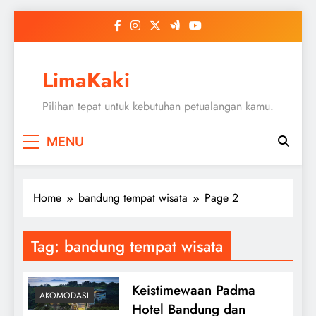
Skip
to
content
LimaKaki
Pilihan tepat untuk kebutuhan petualangan kamu.
MENU
Home
bandung tempat wisata
Page 2
Tag:
bandung tempat wisata
Keistimewaan Padma
AKOMODASI
Hotel Bandung dan