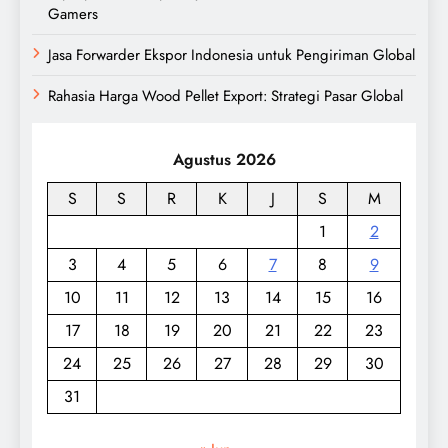
Gamers
Jasa Forwarder Ekspor Indonesia untuk Pengiriman Global
Rahasia Harga Wood Pellet Export: Strategi Pasar Global
Agustus 2026
S
S
R
K
J
S
M
1
2
3
4
5
6
7
8
9
10
11
12
13
14
15
16
17
18
19
20
21
22
23
24
25
26
27
28
29
30
31