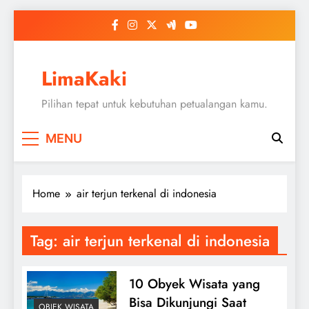
Skip
to
content
LimaKaki
Pilihan tepat untuk kebutuhan petualangan kamu.
MENU
Home
air terjun terkenal di indonesia
Tag:
air terjun terkenal di indonesia
10 Obyek Wisata yang
Bisa Dikunjungi Saat
OBJEK WISATA