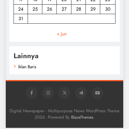
24
25
26
27
28
29
30
31
« Jun
Lainnya
Iklan Baris
Digital Newspaper - Multipurpose News WordPress Theme
2026. Powered By
.
BlazeThemes