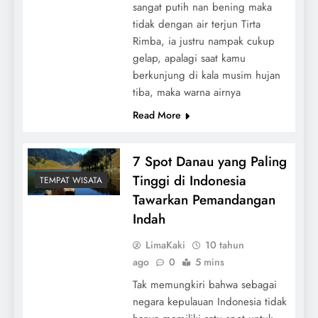
sangat putih nan bening maka
tidak dengan air terjun Tirta
Rimba, ia justru nampak cukup
gelap, apalagi saat kamu
berkunjung di kala musim hujan
tiba, maka warna airnya
Read More
7 Spot Danau yang Paling
Tinggi di Indonesia
TEMPAT WISATA
Tawarkan Pemandangan
Indah
LimaKaki
10 tahun
ago
0
5 mins
Tak memungkiri bahwa sebagai
negara kepulauan Indonesia tidak