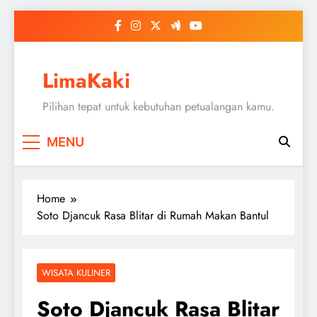
Skip
to
content
LimaKaki
Pilihan tepat untuk kebutuhan petualangan kamu.
MENU
Home
Soto Djancuk Rasa Blitar di Rumah Makan Bantul
WISATA KULINER
Soto Djancuk Rasa Blitar