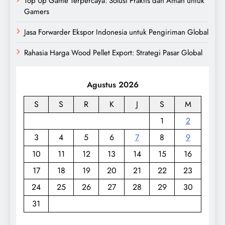
Top Up Game Terpercaya: Solusi Praktis dan Aman untuk
Gamers
Jasa Forwarder Ekspor Indonesia untuk Pengiriman Global
Rahasia Harga Wood Pellet Export: Strategi Pasar Global
Agustus 2026
S
S
R
K
J
S
M
1
2
3
4
5
6
7
8
9
10
11
12
13
14
15
16
17
18
19
20
21
22
23
24
25
26
27
28
29
30
31