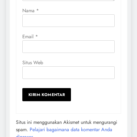
Nama
*
Email
*
Situs Web
Situs ini menggunakan Akismet untuk mengurangi
spam.
Pelajari bagaimana data komentar Anda
diproses