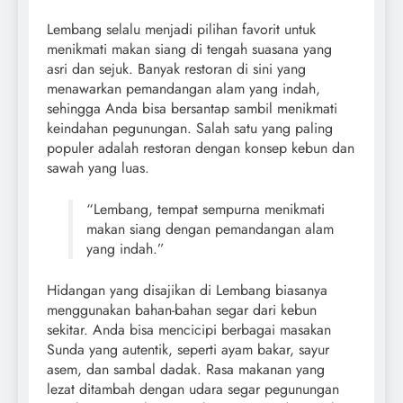
Lembang selalu menjadi pilihan favorit untuk
menikmati makan siang di tengah suasana yang
asri dan sejuk. Banyak restoran di sini yang
menawarkan pemandangan alam yang indah,
sehingga Anda bisa bersantap sambil menikmati
keindahan pegunungan. Salah satu yang paling
populer adalah restoran dengan konsep kebun dan
sawah yang luas.
“Lembang, tempat sempurna menikmati
makan siang dengan pemandangan alam
yang indah.”
Hidangan yang disajikan di Lembang biasanya
menggunakan bahan-bahan segar dari kebun
sekitar. Anda bisa mencicipi berbagai masakan
Sunda yang autentik, seperti ayam bakar, sayur
asem, dan sambal dadak. Rasa makanan yang
lezat ditambah dengan udara segar pegunungan