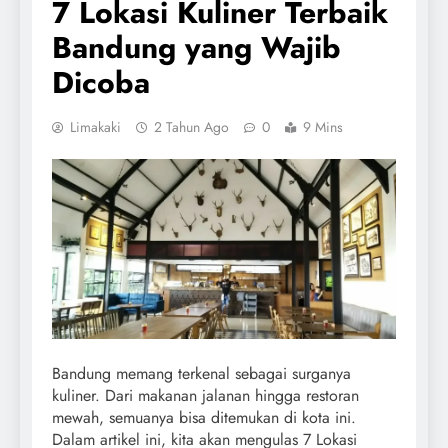
7 Lokasi Kuliner Terbaik
Bandung yang Wajib
Dicoba
Limakaki
2 Tahun Ago
0
9 Mins
Bandung memang terkenal sebagai surganya
kuliner. Dari makanan jalanan hingga restoran
mewah, semuanya bisa ditemukan di kota ini.
Dalam artikel ini, kita akan mengulas 7 Lokasi