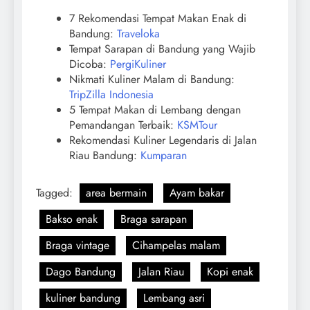
7 Rekomendasi Tempat Makan Enak di
Bandung:
Traveloka
Tempat Sarapan di Bandung yang Wajib
Dicoba:
PergiKuliner
Nikmati Kuliner Malam di Bandung:
TripZilla Indonesia
5 Tempat Makan di Lembang dengan
Pemandangan Terbaik:
KSMTour
Rekomendasi Kuliner Legendaris di Jalan
Riau Bandung:
Kumparan
Tagged:
area bermain
Ayam bakar
Bakso enak
Braga sarapan
Braga vintage
Cihampelas malam
Dago Bandung
Jalan Riau
Kopi enak
kuliner bandung
Lembang asri