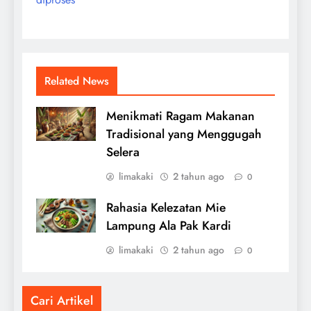
Related News
Menikmati Ragam Makanan
Tradisional yang Menggugah
Selera
limakaki
2 tahun ago
0
Rahasia Kelezatan Mie
Lampung Ala Pak Kardi
limakaki
2 tahun ago
0
Cari Artikel