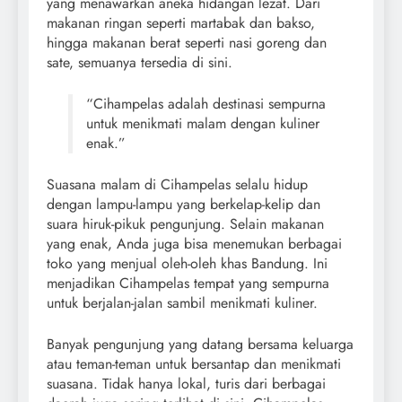
yang menawarkan aneka hidangan lezat. Dari
makanan ringan seperti martabak dan bakso,
hingga makanan berat seperti nasi goreng dan
sate, semuanya tersedia di sini.
“Cihampelas adalah destinasi sempurna
untuk menikmati malam dengan kuliner
enak.”
Suasana malam di Cihampelas selalu hidup
dengan lampu-lampu yang berkelap-kelip dan
suara hiruk-pikuk pengunjung. Selain makanan
yang enak, Anda juga bisa menemukan berbagai
toko yang menjual oleh-oleh khas Bandung. Ini
menjadikan Cihampelas tempat yang sempurna
untuk berjalan-jalan sambil menikmati kuliner.
Banyak pengunjung yang datang bersama keluarga
atau teman-teman untuk bersantap dan menikmati
suasana. Tidak hanya lokal, turis dari berbagai