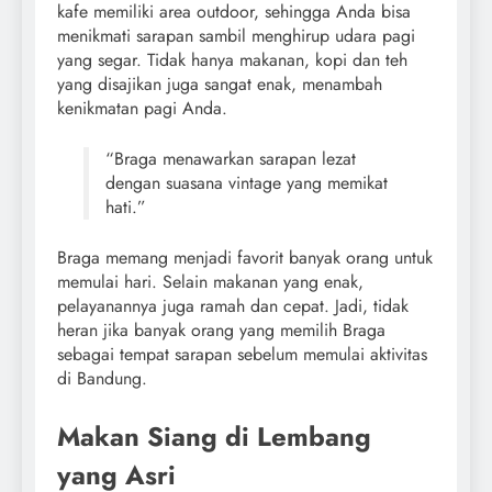
kafe memiliki area outdoor, sehingga Anda bisa
menikmati sarapan sambil menghirup udara pagi
yang segar. Tidak hanya makanan, kopi dan teh
yang disajikan juga sangat enak, menambah
kenikmatan pagi Anda.
“Braga menawarkan sarapan lezat
dengan suasana vintage yang memikat
hati.”
Braga memang menjadi favorit banyak orang untuk
memulai hari. Selain makanan yang enak,
pelayanannya juga ramah dan cepat. Jadi, tidak
heran jika banyak orang yang memilih Braga
sebagai tempat sarapan sebelum memulai aktivitas
di Bandung.
Makan Siang di Lembang
yang Asri