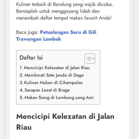
Kuliner terbaik di Bandung yang wajib dicoba.
Bersiaplah untuk menggoyang lidah dan
menambah daftar tempat makan favorit Anda!
Baca Juga:
Petualangan Seru di Gili
Trawangan Lombok
Daftar Isi
Mencicipi Kelezatan di Jalan Riau
Menikmati Sate Jando di Dago
Kuliner Malam di Cihampelas
Sarapan Lezat di Braga
Makan Siang di Lembang yang Asri
Mencicipi Kelezatan di Jalan
Riau