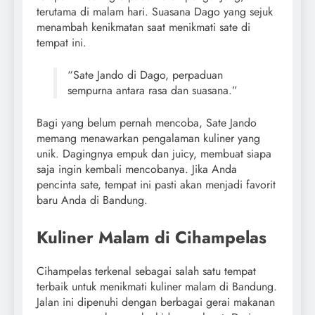
terutama di malam hari. Suasana Dago yang sejuk
menambah kenikmatan saat menikmati sate di
tempat ini.
“Sate Jando di Dago, perpaduan
sempurna antara rasa dan suasana.”
Bagi yang belum pernah mencoba, Sate Jando
memang menawarkan pengalaman kuliner yang
unik. Dagingnya empuk dan juicy, membuat siapa
saja ingin kembali mencobanya. Jika Anda
pencinta sate, tempat ini pasti akan menjadi favorit
baru Anda di Bandung.
Kuliner Malam di Cihampelas
Cihampelas terkenal sebagai salah satu tempat
terbaik untuk menikmati kuliner malam di Bandung.
Jalan ini dipenuhi dengan berbagai gerai makanan