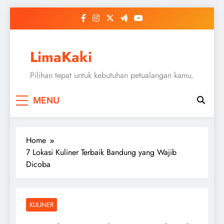
Skip
to
content
LimaKaki
Pilihan tepat untuk kebutuhan petualangan kamu.
MENU
Home
7 Lokasi Kuliner Terbaik Bandung yang Wajib
Dicoba
KULINER