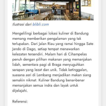
Ilustrasi dari
blibli.com
Mengelilingi berbagai lokasi kuliner di Bandung
memang memberikan pengalaman yang tak
terlupakan. Dari Jalan Riau yang ramai hingga Sate
Jando di Dago, setiap tempat menawarkan
kelezatan tersendiri. Malam hari di Cihampelas
penuh dengan pilihan makanan yang memanjakan
lidah, sementara pagi di Braga menyuguhkan
sarapan yang lezat dan unik. Tidak ketinggalan,
suasana asri di Lembang menjadikan makan siang
semakin nikmat. Kuliner Bandung benar-benar
memanjakan semua indra dan layak untuk
dijelajahi.
Referensi: