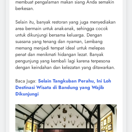
membuat pengalaman makan siang Anda semakin
berkesan.
Selain itu, banyak restoran yang juga menyediakan
area bermain untuk anak-anak, sehingga cocok
untuk dikunjungi bersama keluarga. Dengan
suasana yang tenang dan nyaman, Lembang
memang menjadi tempat ideal untuk melepas
penat dan menikmati hidangan lezat. Banyak
pengunjung yang kembali lagi karena terpesona
dengan keindahan dan kelezatan yang ditawarkan.
Baca Juga:
Selain Tangkuban Perahu, Ini Loh
Destinasi Wisata di Bandung yang Wajib
Dikunjungi