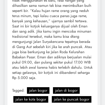
tidak menggunakan es batu, rasa hangat yang
dihasilkan sama namun tak bisa menimbulkan buih
seperti bir. “Kalau hujan rame orang yang neduh
terus minum, tapi kalau cuaca panas juga rame,
banyak yang kehausan,” ujarnya sambil tertawa.
Saat ini bir kotjok keluarganya dijual oleh Eman
dan sang adik. Jika kamu ingin mencoba minuman
tradisional tersebut, maka kamu bisa dtang
mengunjungi Jalan Suryakencana tepatnya berada
di Gang Aut sebelah kiri jika ke arah puncak. Atau
juga bisa berkunjung ke Jalan Roda Kelurahan
Babakan Pasar. Eman dan adiknya berjualan mulai
pukul 09.00, dan pulang sekitar pukul 17.00 WIB
atau lebih awal karena habis terlebih dahulu. Untuk
setiap gelasnya, bir kotjok ini dibanderol seharga
Rp 5.000 saja.
Tagged:
jalan bogor
jalan di bogor
jalan ke kota bogor
jalan ke puncak bogor