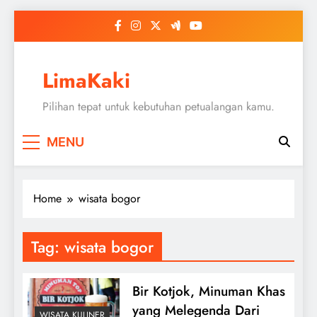
Skip
to
content
LimaKaki
Pilihan tepat untuk kebutuhan petualangan kamu.
MENU
Home
wisata bogor
Tag:
wisata bogor
Bir Kotjok, Minuman Khas
yang Melegenda Dari
WISATA KULINER