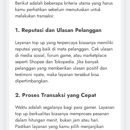
Berikut adalah beberapa kriteria utama yang harus
kamu perhatikan sebelum memutuskan untuk
melakukan transaksi:
1. Reputasi dan Ulasan Pelanggan
Layanan top up yang terpercaya biasanya memiliki
reputasi yang baik di mata pelanggan. Cek ulasan
di media sosial, forum game, atau marketplace
seperti Shopee dan Tokopedia. Jika banyak
pelanggan yang memberikan ulasan positif dan
testimoni nyata, maka layanan tersebut bisa
dipertimbangkan.
2. Proses Transaksi yang Cepat
Waktu adalah segalanya bagi para gamer. Layanan
top up berkualitas biasanya memproses pesanan
dalam hitungan menit, bukan jam atau hari.
Pastikan layanan yang kamu pilih menjanjikan