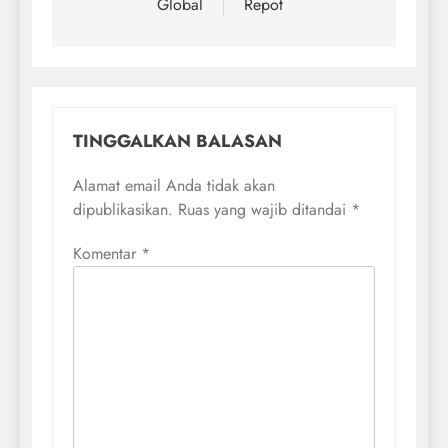
Global
Repot
TINGGALKAN BALASAN
Alamat email Anda tidak akan
dipublikasikan.
Ruas yang wajib ditandai
*
Komentar
*