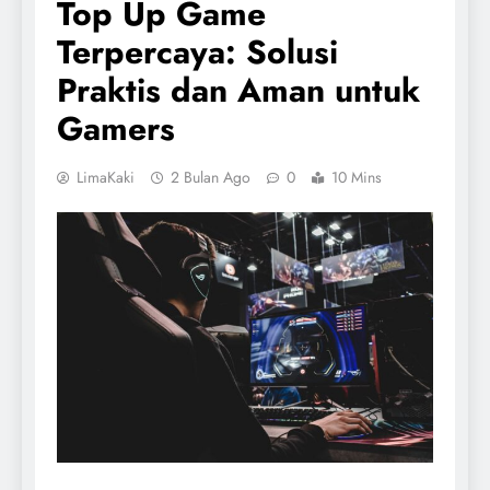
Top Up Game
Terpercaya: Solusi
Praktis dan Aman untuk
Gamers
LimaKaki
2 Bulan Ago
0
10 Mins