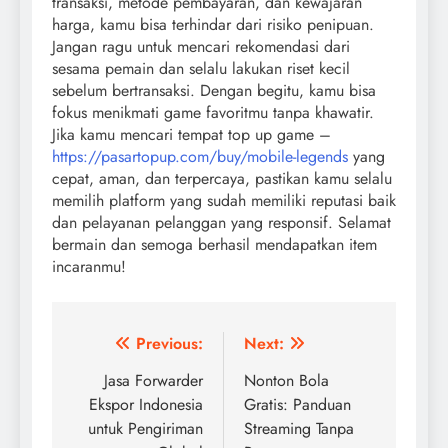
transaksi, metode pembayaran, dan kewajaran
harga, kamu bisa terhindar dari risiko penipuan.
Jangan ragu untuk mencari rekomendasi dari
sesama pemain dan selalu lakukan riset kecil
sebelum bertransaksi. Dengan begitu, kamu bisa
fokus menikmati game favoritmu tanpa khawatir.
Jika kamu mencari tempat top up game –
https://pasartopup.com/buy/mobile-legends
yang
cepat, aman, dan terpercaya, pastikan kamu selalu
memilih platform yang sudah memiliki reputasi baik
dan pelayanan pelanggan yang responsif. Selamat
bermain dan semoga berhasil mendapatkan item
incaranmu!
Navigasi
Previous:
Next:
pos
Jasa Forwarder
Nonton Bola
Ekspor Indonesia
Gratis: Panduan
untuk Pengiriman
Streaming Tanpa