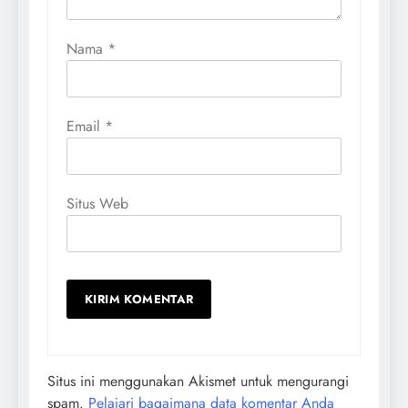
Nama
*
Email
*
Situs Web
Situs ini menggunakan Akismet untuk mengurangi
spam.
Pelajari bagaimana data komentar Anda