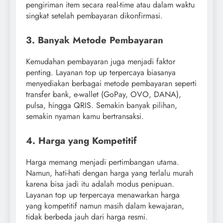
pengiriman item secara real-time atau dalam waktu
singkat setelah pembayaran dikonfirmasi.
3. Banyak Metode Pembayaran
Kemudahan pembayaran juga menjadi faktor
penting. Layanan top up terpercaya biasanya
menyediakan berbagai metode pembayaran seperti
transfer bank, e-wallet (GoPay, OVO, DANA),
pulsa, hingga QRIS. Semakin banyak pilihan,
semakin nyaman kamu bertransaksi.
4. Harga yang Kompetitif
Harga memang menjadi pertimbangan utama.
Namun, hati-hati dengan harga yang terlalu murah
karena bisa jadi itu adalah modus penipuan.
Layanan top up terpercaya menawarkan harga
yang kompetitif namun masih dalam kewajaran,
tidak berbeda jauh dari harga resmi.