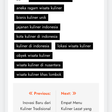
aneka ragam wisata kuliner
bisnis kuliner unik
jajanan kuliner indonesia
kota kuliner di indonesia
kuliner di indonesia
lokasi wisata kuliner
obyek wisata kuliner
wisata kuliner di nusantara
wisata kuliner khas lombok
Navigasi
Previous:
Next:
pos
Inovasi Baru dari
Empat Menu
Kuliner Tradisional
Kuliner Lezat yang