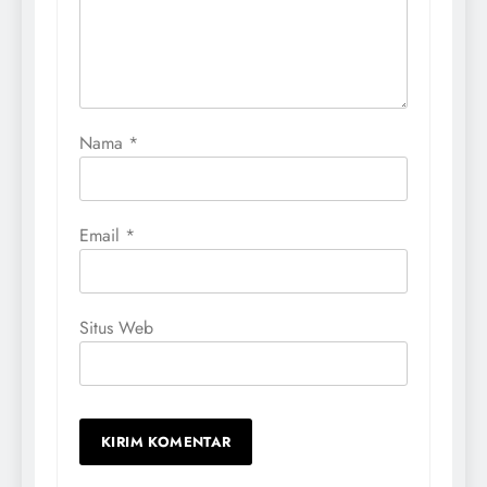
Nama
*
Email
*
Situs Web