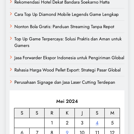
Rekomendasi Hotel Dekat Bandara Soekarno Hatta
Cara Top Up Diamond Mobile Legends Game Lengkap
Nonton Bola Gratis: Panduan Streaming Tanpa Repot
Top Up Game Terpercaya: Solusi Praktis dan Aman untuk
Gamers
Jasa Forwarder Ekspor Indonesia untuk Pengiriman Global
Rahasia Harga Wood Pellet Export: Strategi Pasar Global
Perusahaan Signage dan Jasa Laser Cutting Terdepan
Mei 2024
S
S
R
K
J
S
M
1
2
3
4
5
6
7
8
9
10
11
12