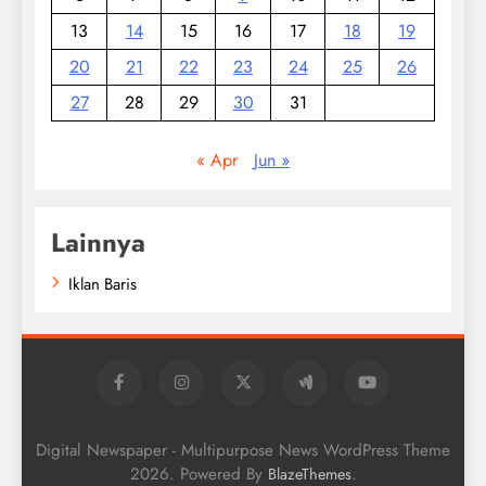
13
14
15
16
17
18
19
20
21
22
23
24
25
26
27
28
29
30
31
« Apr
Jun »
Lainnya
Iklan Baris
Digital Newspaper - Multipurpose News WordPress Theme
2026. Powered By
.
BlazeThemes