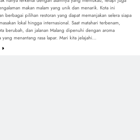
dak hanya terkenal dengan alamnya yang memukau, tetapi juga
ngalaman makan malam yang unik dan menarik. Kota ini
n berbagai pilihan restoran yang dapat memanjakan selera siapa
 masakan lokal hingga internasional. Saat matahari terbenam,
ota berubah, dan jalanan Malang dipenuhi dengan aroma
yang menantang rasa lapar. Mari kita jelajahi…
e