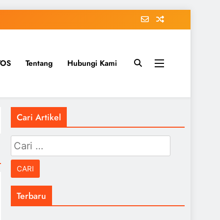
TOS
Tentang
Hubungi Kami
Cari Artikel
Cari
untuk:
Terbaru