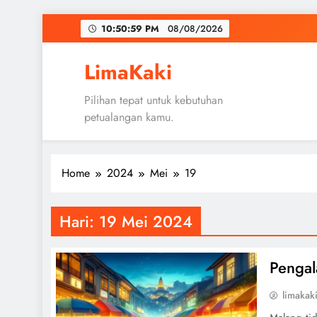
Skip
10:50:59 PM
08/08/2026
to
content
LimaKaki
Pilihan tepat untuk kebutuhan
petualangan kamu.
Home
2024
Mei
19
Hari:
19 Mei 2024
Pengal
limakak