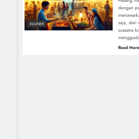
Malang ti
dengan pe
menawarka
saja, dari
KULINER
suasana k
menggoda 
Read Mor