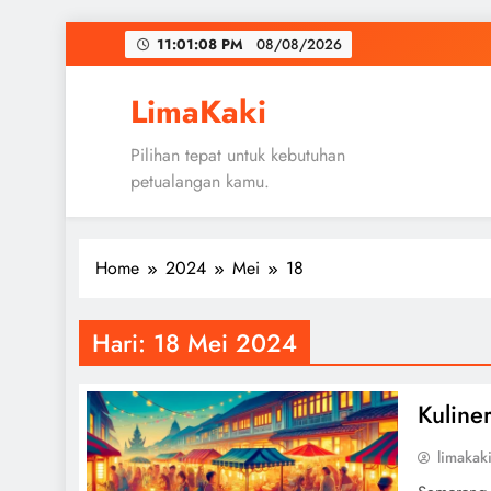
Skip
11:01:08 PM
08/08/2026
to
content
LimaKaki
Pilihan tepat untuk kebutuhan
petualangan kamu.
Home
2024
Mei
18
Hari:
18 Mei 2024
Kuline
limakak