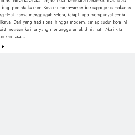
idak hanya kaya akan sejarah dan keindahan arsitekturnya, tetapi
a bagi pecinta kuliner. Kota ini menawarkan berbagai jenis makanan
ang tidak hanya menggugah selera, tetapi juga mempunyai cerita
liknya. Dari yang tradisional hingga modern, setiap sudut kota ini
keistimewaan kuliner yang menunggu untuk dinikmati. Mari kita
eunikan rasa…
e