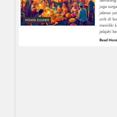
Semarang t
juga surg
jalanan y
unik di ba
WISATA KULINER
memiliki 
jelajahi k
Read Mor