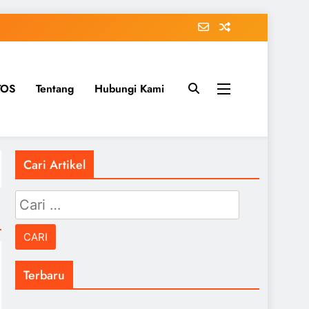
TOS
Tentang
Hubungi Kami
Cari Artikel
Cari
untuk:
Terbaru