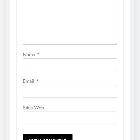
Nama
*
Email
*
Situs Web