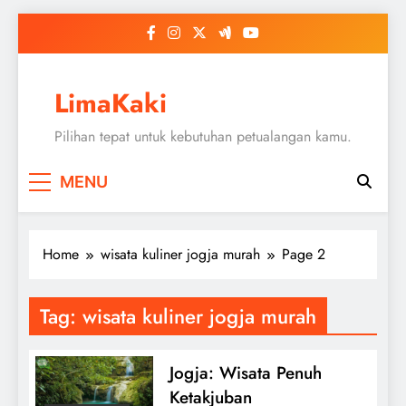
Skip
to
content
LimaKaki
Pilihan tepat untuk kebutuhan petualangan kamu.
MENU
Home
wisata kuliner jogja murah
Page 2
Tag:
wisata kuliner jogja murah
Jogja: Wisata Penuh
Ketakjuban