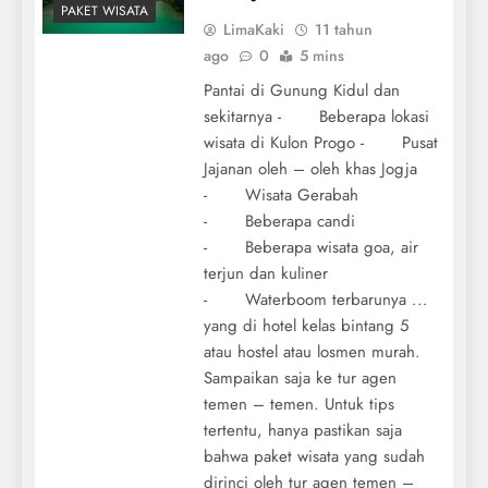
PAKET WISATA
LimaKaki
11 tahun
ago
0
5 mins
Pantai di Gunung Kidul dan
sekitarnya - Beberapa lokasi
wisata di Kulon Progo - Pusat
Jajanan oleh – oleh khas Jogja
- Wisata Gerabah
- Beberapa candi
- Beberapa wisata goa, air
terjun dan kuliner
- Waterboom terbarunya ...
yang di hotel kelas bintang 5
atau hostel atau losmen murah.
Sampaikan saja ke tur agen
temen – temen. Untuk tips
tertentu, hanya pastikan saja
bahwa paket wisata yang sudah
dirinci oleh tur agen temen –