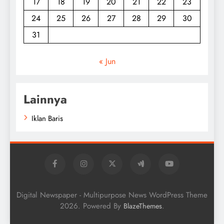
17
18
19
20
21
22
23
24
25
26
27
28
29
30
31
« Jun
Lainnya
Iklan Baris
Digital Newspaper - Multipurpose News WordPress Theme
2026. Powered By
.
BlazeThemes