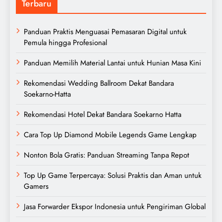
Terbaru
Panduan Praktis Menguasai Pemasaran Digital untuk
Pemula hingga Profesional
Panduan Memilih Material Lantai untuk Hunian Masa Kini
Rekomendasi Wedding Ballroom Dekat Bandara
Soekarno-Hatta
Rekomendasi Hotel Dekat Bandara Soekarno Hatta
Cara Top Up Diamond Mobile Legends Game Lengkap
Nonton Bola Gratis: Panduan Streaming Tanpa Repot
Top Up Game Terpercaya: Solusi Praktis dan Aman untuk
Gamers
Jasa Forwarder Ekspor Indonesia untuk Pengiriman Global