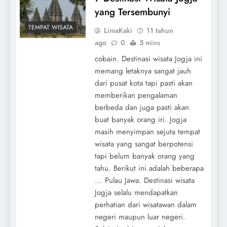
yang Tersembunyi
TEMPAT WISATA
LimaKaki
11 tahun
ago
0
5 mins
cobain. Destinasi wisata Jogja ini
memang letaknya sangat jauh
dari pusat kota tapi pasti akan
memberikan pengalaman
berbeda dan juga pasti akan
buat banyak orang iri. Jogja
masih menyimpan sejuta tempat
wisata yang sangat berpotensi
tapi belum banyak orang yang
tahu. Berikut ini adalah beberapa
... Pulau Jawa. Destinasi wisata
Jogja selalu mendapatkan
perhatian dari wisatawan dalam
negeri maupun luar negeri.