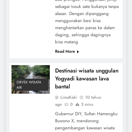
sebagai tusuk sate bukanya tanpa
alasan. Dengan dipanggang
menggunakan besi bisa
menghantarkan panas ke dalam
daging, sehingga dagingnya
bisa matang
Read More
Destinasi wisata unggulan
Yogyadi kawasan lava
OBYEK WISATA
bantal
AIR
LimaKaki
10 tahun
ago
0
3 mins
Gubernur DIY, Sultan Hamengku
Buwono X, mendorong
pengembangan kawasan wisata