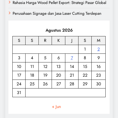
Rahasia Harga Wood Pellet Export: Strategi Pasar Global
Perusahaan Signage dan Jasa Laser Cutting Terdepan
Agustus 2026
S
S
R
K
J
S
M
1
2
3
4
5
6
7
8
9
10
11
12
13
14
15
16
17
18
19
20
21
22
23
24
25
26
27
28
29
30
31
« Jun