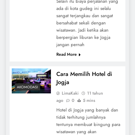
Selain itu biaya perjalanan yang
ada di kota gudeg ini selalu
sangat terjangkau dan sangat
bersahabat sekali dengan
wisatawan. Jadi ketika akan
berpergian liburan ke Jogja
jangan pernah
Read More
Cara Memilih Hotel di
Jogja
AKOMODASI
LimaKaki
11 tahun
ago
0
5 mins
Hotel di Jogja yang banyak dan
tidak terhitung jumlahnya
tentunya membuat bingung para
wisatawan yang akan