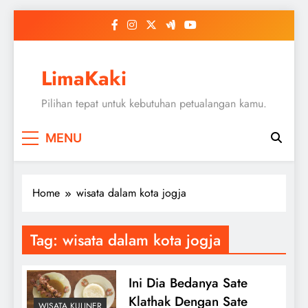
Skip
to
content
LimaKaki
Pilihan tepat untuk kebutuhan petualangan kamu.
MENU
Home
wisata dalam kota jogja
Tag:
wisata dalam kota jogja
Ini Dia Bedanya Sate
Klathak Dengan Sate
WISATA KULINER