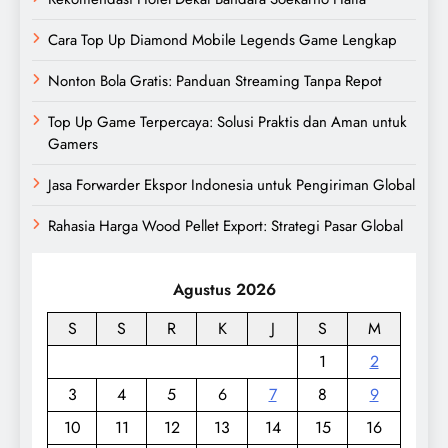
Cara Top Up Diamond Mobile Legends Game Lengkap
Nonton Bola Gratis: Panduan Streaming Tanpa Repot
Top Up Game Terpercaya: Solusi Praktis dan Aman untuk
Gamers
Jasa Forwarder Ekspor Indonesia untuk Pengiriman Global
Rahasia Harga Wood Pellet Export: Strategi Pasar Global
Agustus 2026
S
S
R
K
J
S
M
1
2
3
4
5
6
7
8
9
10
11
12
13
14
15
16