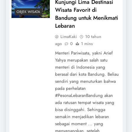
Kunjungi Lima Destinasi
Wisata Favorit di
OBJEK WISATA
Bandung untuk Menikmati
Lebaran
LimaKaki
10 tahun
ago
0
1 mins
Menteri Pariwisata, yakni Arief
Yahya merupakan salah satu
menteri di Indonesia yang
berasal dari kota Bandung. Beliau
sendiri yang menuturkan bahwa
pada perhelatan
#PesonaLebaranBandung akan
ada ratusan tempat wisata yang
bisa disinggahi. Sehingga
semakin menjadikan lebaran
sebagai moment ... yang
menyenangkan, setelah