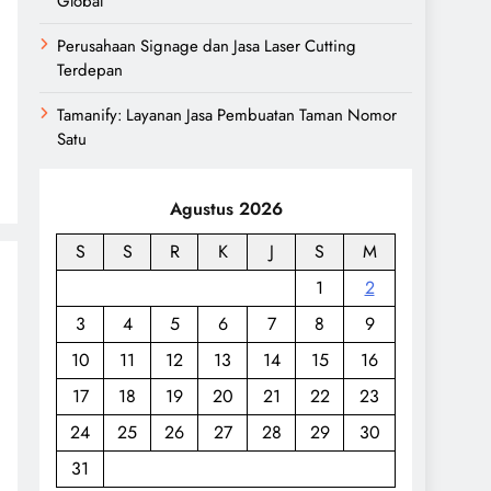
Global
g
Perusahaan Signage dan Jasa Laser Cutting
Terdepan
n
Tamanify: Layanan Jasa Pembuatan Taman Nomor
Satu
Agustus 2026
S
S
R
K
J
S
M
1
2
3
4
5
6
7
8
9
10
11
12
13
14
15
16
17
18
19
20
21
22
23
24
25
26
27
28
29
30
31