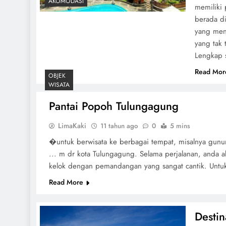
AKOMODASI
memiliki 
berada di
yang men
yang tak 
Lengkap 
Read Mor
OBJEK
WISATA
Pantai Popoh Tulungagung
LimaKaki
11 tahun ago
0
5 mins
�untuk berwisata ke berbagai tempat, misalnya gunun
... m dr kota Tulungagung. Selama perjalanan, anda a
kelok dengan pemandangan yang sangat cantik. Untuk 
Read More
Desti