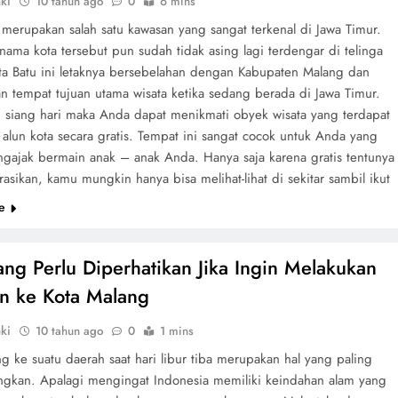
ki
10 tahun ago
0
6 mins
 merupakan salah satu kawasan yang sangat terkenal di Jawa Timur.
ama kota tersebut pun sudah tidak asing lagi terdengar di telinga
ta Batu ini letaknya bersebelahan dengan Kabupaten Malang dan
 tempat tujuan utama wisata ketika sedang berada di Jawa Timur.
 siang hari maka Anda dapat menikmati obyek wisata yang terdapat
 alun kota secara gratis. Tempat ini sangat cocok untuk Anda yang
gajak bermain anak – anak Anda. Hanya saja karena gratis tentunya
rasikan, kamu mungkin hanya bisa melihat-lihat di sekitar sambil ikut
e
ang Perlu Diperhatikan Jika Ingin Melakukan
an ke Kota Malang
ki
10 tahun ago
0
1 mins
g ke suatu daerah saat hari libur tiba merupakan hal yang paling
gkan. Apalagi mengingat Indonesia memiliki keindahan alam yang