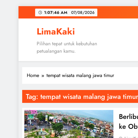
Skip
1:07:47 AM
07/08/2026
to
content
LimaKaki
Pilihan tepat untuk kebutuhan
petualangan kamu.
Home
tempat wisata malang jawa timur
Tag:
tempat wisata malang jawa timu
Berli
ke Oby