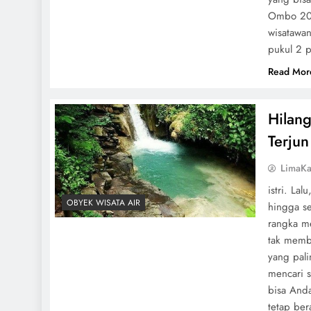
Ombo 200
wisatawan
pukul 2 p
Read Mor
Hilan
Terju
LimaKa
istri. La
OBYEK WISATA AIR
hingga se
rangka m
tak membu
yang pali
mencari s
bisa And
tetap ber