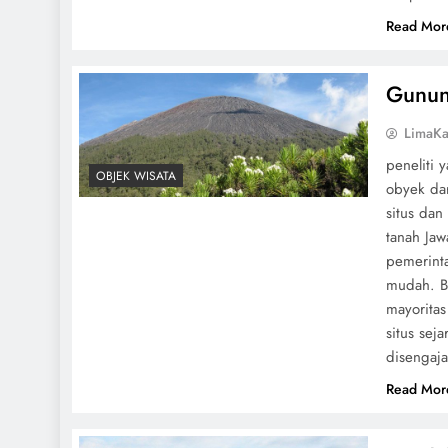
Read Mor
Gunun
LimaKa
peneliti
OBJEK WISATA
obyek dar
situs dan
tanah Jaw
pemerinta
mudah. B
mayorita
situs sej
disengaj
Read Mor