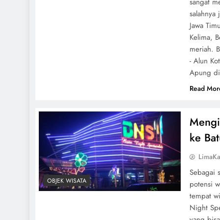
sangat m
salahnya 
Jawa Timu
Kelima, 
meriah. B
- Alun Ko
Apung d
Read Mor
Mengi
ke Bat
LimaKa
Sebagai s
OBJEK WISATA
potensi w
tempat wi
Night Spe
yang bisa