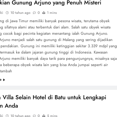
kian Gunung Arjuno yang Penuh Misteri
ki
10 tahun ago
0
1 mins
ng di Jawa Timur memiliki banyak pesona wisata, terutama obyek
ng sifatnya alami atau terbentuk dari alam. Salah satu obyek wisata
ng cocok bagi pecinta kegiatan menantang ialah Gunung Arjuno.
rjuno menjadi salah satu gunung di Malang yang sering dijadikan
 pendakian. Gunung ini memiliki ketinggian sekitar 3.339 mdpl yan
ermasuk ke dalam jajaran gunung tinggi di Indonesia. Kawasan
juno memiliki banyak daya tarik para pengunjungnya, misalnya saja
a beberapa obyek wisata lain yang bisa Anda jumpai seperti air
itambah
e
n Villa Selain Hotel di Batu untuk Lengkapi
an Anda
ki
10 tahun ago
0
5 mins