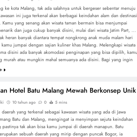
g ke kota Malang, tak ada salahnya untuk bergeser sebentar menuju
kawasan ini juga terkenal akan berbagai keindahan alam dan destinas
a. Kamu yang senang akan wisata taman bermain bisa menjumpai
enarik dan juga cukup banyak disini, mulai dari wisata Jatim Part, ...
Tak heran banyak diantara tempat nongkrong anak muda malam hari
 kamu jumpai dengan sajian kuliner khas Malang. Melengkapi wisata
ama disini ada banyak akomodasi penginapan yang bisa dipilih, kam
ng murah atau mungkin mahal semuanya ada disini. Bagi yang ingin
e
ihan Hotel Batu Malang Mewah Berkonsep Unik
ki
10 tahun ago
0
5 mins
u daerah yang terkenal sebagai kawasan wisata yang ada di Jawa
mang Batu dan Malang, mengingat ia menyimpan sejuta keindahan
 pastinya tak akan bisa kamu jumpai di daerah manapun. Batu
merupakan sebuah daerah yang mirip dengan puncak Bogor, ia