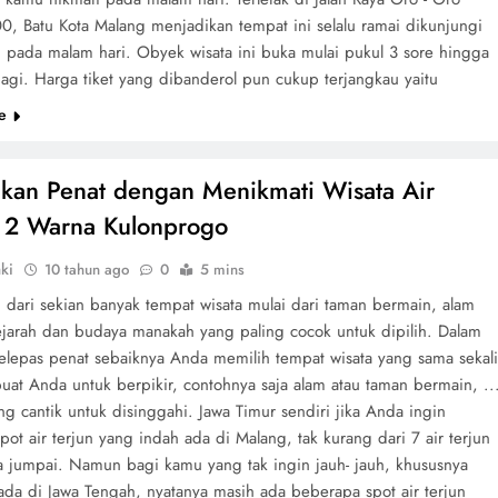
, Batu Kota Malang menjadikan tempat ini selalu ramai dikunjungi
 pada malam hari. Obyek wisata ini buka mulai pukul 3 sore hingga
agi. Harga tiket yang dibanderol pun cukup terjangkau yaitu
e
gkan Penat dengan Menikmati Wisata Air
n 2 Warna Kulonprogo
ki
10 tahun ago
0
5 mins
lu, dari sekian banyak tempat wisata mulai dari taman bermain, alam
jarah dan budaya manakah yang paling cocok untuk dipilih. Dalam
elepas penat sebaiknya Anda memilih tempat wisata yang sama sekal
at Anda untuk berpikir, contohnya saja alam atau taman bermain, ..
ng cantik untuk disinggahi. Jawa Timur sendiri jika Anda ingin
pot air terjun yang indah ada di Malang, tak kurang dari 7 air terjun
a jumpai. Namun bagi kamu yang tak ingin jauh- jauh, khususnya
ada di Jawa Tengah, nyatanya masih ada beberapa spot air terjun