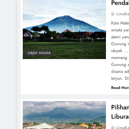
Penda
LimaKa
Kota Mala
wisata ya
alami ya
Gunung A
obyek ...
OBJEK WISATA
memang t
Gunung Ar
disana ad
terjun. D
Read Mor
Piliha
Libur
LimaKa