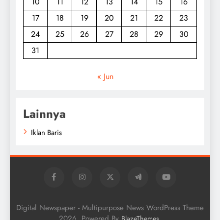
10
11
12
13
14
15
16
17
18
19
20
21
22
23
24
25
26
27
28
29
30
31
« Jun
Lainnya
Iklan Baris
Digital Newspaper - Multipurpose News WordPress Theme
2026. Powered By
.
BlazeThemes