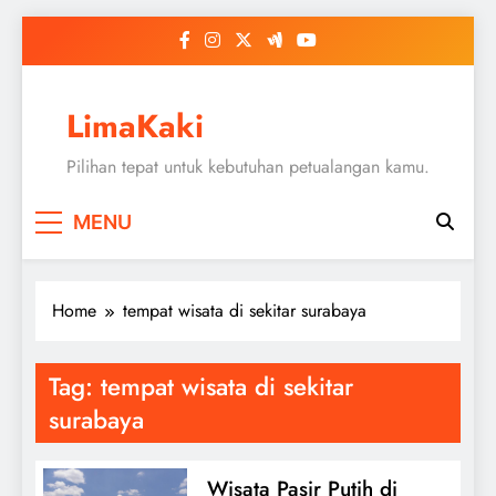
Skip
to
content
LimaKaki
Pilihan tepat untuk kebutuhan petualangan kamu.
MENU
Home
tempat wisata di sekitar surabaya
Tag:
tempat wisata di sekitar
surabaya
Wisata Pasir Putih di