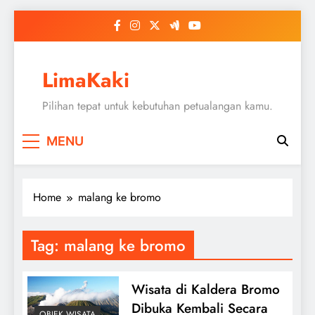
Skip
to
content
LimaKaki
Pilihan tepat untuk kebutuhan petualangan kamu.
MENU
Home
malang ke bromo
Tag:
malang ke bromo
Wisata di Kaldera Bromo
Dibuka Kembali Secara
OBJEK WISATA