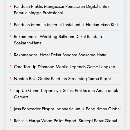
Panduan Praktis Menguasai Pemasaran Digital untuk
Pemula hingga Profesional
Panduan Memilih Material Lantai untuk Hunian Masa Kini
Rekomendasi Wedding Ballroom Dekat Bandara
Soekarno-Hatta
Rekomendasi Hotel Dekat Bandara Soekarno Hatta
Cara Top Up Diamond Mobile Legends Game Lengkap
Nonton Bola Gratis: Panduan Streaming Tanpa Repot
Top Up Game Terpercaya: Solusi Praktis dan Aman untuk
Gamers
Jasa Forwarder Ekspor Indonesia untuk Pengiriman Global
Rahasia Harga Wood Pellet Export: Strategi Pasar Global