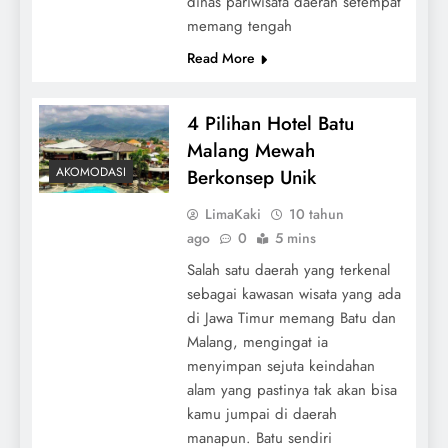
dinas pariwisata daerah setempat
memang tengah
Read More
4 Pilihan Hotel Batu
Malang Mewah
AKOMODASI
Berkonsep Unik
LimaKaki
10 tahun
ago
0
5 mins
Salah satu daerah yang terkenal
sebagai kawasan wisata yang ada
di Jawa Timur memang Batu dan
Malang, mengingat ia
menyimpan sejuta keindahan
alam yang pastinya tak akan bisa
kamu jumpai di daerah
manapun. Batu sendiri