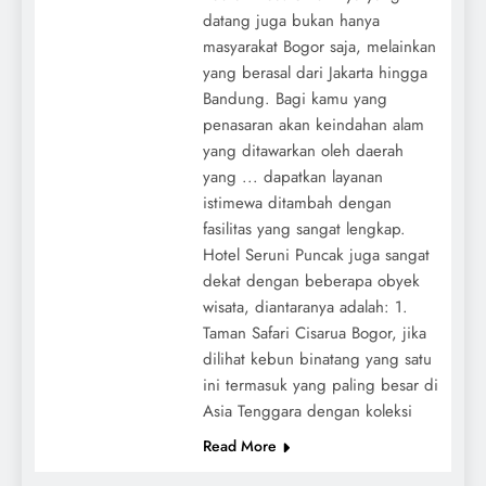
datang juga bukan hanya
masyarakat Bogor saja, melainkan
yang berasal dari Jakarta hingga
Bandung. Bagi kamu yang
penasaran akan keindahan alam
yang ditawarkan oleh daerah
yang ... dapatkan layanan
istimewa ditambah dengan
fasilitas yang sangat lengkap.
Hotel Seruni Puncak juga sangat
dekat dengan beberapa obyek
wisata, diantaranya adalah: 1.
Taman Safari Cisarua Bogor, jika
dilihat kebun binatang yang satu
ini termasuk yang paling besar di
Asia Tenggara dengan koleksi
Read More