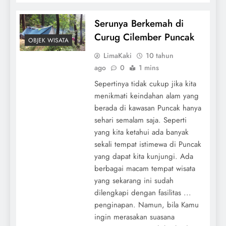
Serunya Berkemah di
Curug Cilember Puncak
OBJEK WISATA
LimaKaki
10 tahun
ago
0
1 mins
Sepertinya tidak cukup jika kita
menikmati keindahan alam yang
berada di kawasan Puncak hanya
sehari semalam saja. Seperti
yang kita ketahui ada banyak
sekali tempat istimewa di Puncak
yang dapat kita kunjungi. Ada
berbagai macam tempat wisata
yang sekarang ini sudah
dilengkapi dengan fasilitas ...
penginapan. Namun, bila Kamu
ingin merasakan suasana