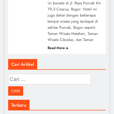
ini berada di Jl. Raya Puncak Km
70,3 Cisarua, Bogor. Hotel ini
juga dekat dengan beberapa
tempat wisata yang terdapat di
sekitar Puncak, Bogor seperti
Taman Wisata Matahari, Taman
Wisata Cibodas, dan Taman
Read More
Cari Artikel
Cari
untuk:
Terbaru