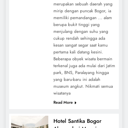
merupakan sebuah daerah yang
mirip dengan puncak Bogor, ia
memiliki pemandangan ... alam
berupa bukit tinggi yang
menjulang dengan suhu yang
cukup rendah sehingga ada
kesan sangat segar saat kamu
pertama kali datang kesini.
Beberapa obyek wisata bermain
terkenal juga ada mulai dari Jatim
park, BNS, Paralayang hingga
yang baru-baru ini adalah
museum angkut. Nikmati semua
wisatanya
Read More
Hotel Santika Bogor