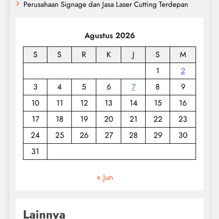
Perusahaan Signage dan Jasa Laser Cutting Terdepan
Agustus 2026
S
S
R
K
J
S
M
1
2
3
4
5
6
7
8
9
10
11
12
13
14
15
16
17
18
19
20
21
22
23
24
25
26
27
28
29
30
31
« Jun
Lainnya