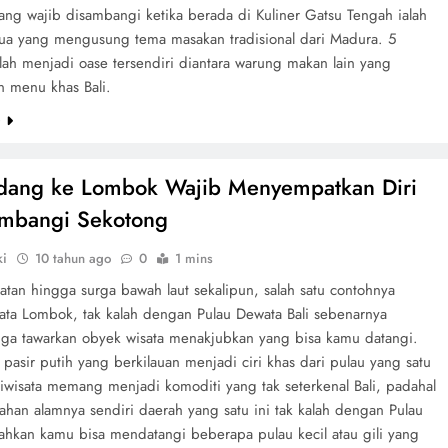
 yang wajib disambangi ketika berada di Kuliner Gatsu Tengah ialah
enua yang mengusung tema masakan tradisional dari Madura. 5
lah menjadi oase tersendiri diantara warung makan lain yang
n menu khas Bali.
e
dang ke Lombok Wajib Menyempatkan Diri
mbangi Sekotong
ki
10 tahun ago
0
1 mins
atan hingga surga bawah laut sekalipun, salah satu contohnya
sata Lombok, tak kalah dengan Pulau Dewata Bali sebenarnya
ga tawarkan obyek wisata menakjubkan yang bisa kamu datangi.
asir putih yang berkilauan menjadi ciri khas dari pulau yang satu
ariwisata memang menjadi komoditi yang tak seterkenal Bali, padahal
ahan alamnya sendiri daerah yang satu ini tak kalah dengan Pulau
ahkan kamu bisa mendatangi beberapa pulau kecil atau gili yang