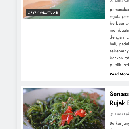
LimaKa
pemasukan
OBYEK WISATA AIR
sejuta pes
berbaur d
membuatny
dengan ..
Bali, pada
sebenarny
bahkan rat
publik, se
Read Mor
Sensas
Rujak 
LimaKa
Berkunjung