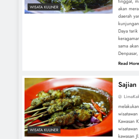
tinggal, 
WISATA KULINER
akan mera
daerah ya
kunjungan 
Daya tari
keragaman
sama akan
Denpasar, 
Read Mor
Sajian
LimaKa
melakukan 
wisatawan
Kawasan K
wisatawan
WISATA KULINER
kawasan Jl