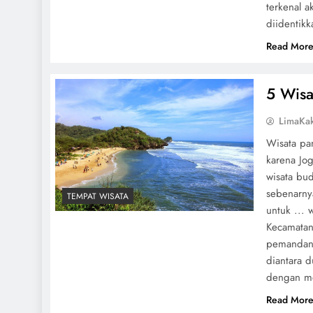
terkenal 
diidentikk
Read Mor
5 Wisa
LimaKa
Wisata pan
karena Jo
wisata bu
sebenarnya
TEMPAT WISATA
untuk ... 
Kecamatan
pemandang
diantara d
dengan me
Read Mor