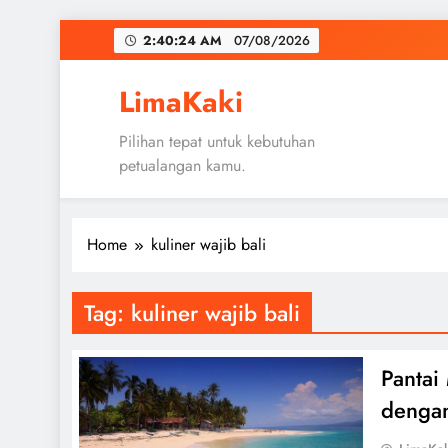
Skip
2:40:24 AM
07/08/2026
to
content
LimaKaki
Pilihan tepat untuk kebutuhan
petualangan kamu.
Home
kuliner wajib bali
Tag:
kuliner wajib bali
Pantai
dengan