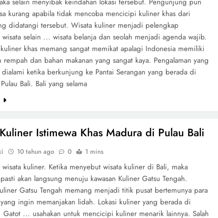
maka selain menyibak keindahan lokasi tersebut. Pengunjung pun
sa kurang apabila tidak mencoba mencicipi kuliner khas dari
ng didatangi tersebut. Wisata kuliner menjadi pelengkap
wisata selain ... wisata belanja dan seolah menjadi agenda wajib.
k kuliner khas memang sangat memikat apalagi Indonesia memiliki
 rempah dan bahan makanan yang sangat kaya. Pengalaman yang
 dialami ketika berkunjung ke Pantai Serangan yang berada di
Pulau Bali. Bali yang selama
e
 Kuliner Istimewa Khas Madura di Pulau Bali
ki
10 tahun ago
0
1 mins
wisata kuliner. Ketika menyebut wisata kuliner di Bali, maka
 pasti akan langsung menuju kawasan Kuliner Gatsu Tengah.
uliner Gatsu Tengah memang menjadi titik pusat bertemunya para
 yang ingin memanjakan lidah. Lokasi kuliner yang berada di
. Gatot ... usahakan untuk mencicipi kuliner menarik lainnya. Salah