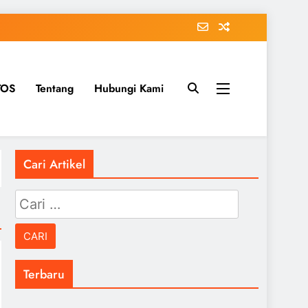
TOS
Tentang
Hubungi Kami
Cari Artikel
Cari
untuk:
Terbaru