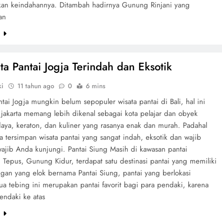
akan keindahannya. Ditambah hadirnya Gunung Rinjani yang
an
e
ta Pantai Jogja Terindah dan Eksotik
ki
11 tahun ago
0
6 mins
tai Jogja mungkin belum sepopuler wisata pantai di Bali, hal ini
gjakarta memang lebih dikenal sebagai kota pelajar dan obyek
daya, keraton, dan kuliner yang rasanya enak dan murah. Padahal
 tersimpan wisata pantai yang sangat indah, eksotik dan wajib
wajib Anda kunjungi. Pantai Siung Masih di kawasan pantai
 Tepus, Gunung Kidur, terdapat satu destinasi pantai yang memiliki
an yang elok bernama Pantai Siung, pantai yang berlokasi
ua tebing ini merupakan pantai favorit bagi para pendaki, karena
ndaki ke atas
e