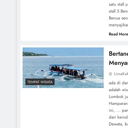
satu stall
stall 5 B
Benua seo
menyajika
Read Mor
Bertan
Menya
LimaKa
TEMPAT WISATA
ada di dar
adalah wi
Lombok ju
Hamparan p
ini, ... p
dari keind
Dewata, b