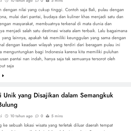
ki
10 tahun ago
0
5 mins
 dengan nilai yang cukup tinggi. Contoh saja Bali, pulau dengan
ona, mulai dari pantai, budaya dan kuliner khas menjadi satu dan
engan masyarakat, membuatnya terkenal di mata dunia dan
a menjadi salah satu destinasi wisata alam terbaik. Lalu bagaimana
. yang lainnya, apakah tak memiliki keunggulan yang sama dengan
hal dengan keadaan wilayah yang terdiri dari beragam pulau ini
a menguntungkan bagi Indonesia karena kita memiliki puluhan
usan pantai nan indah, hanya saja tak semuanya tersorot oleh
but saja
e
i Unik yang Disajikan dalam Semangkuk
Bulung
ki
10 tahun ago
0
5 mins
 ke sebuah lokasi wisata yang terletak diluar daerah tempat