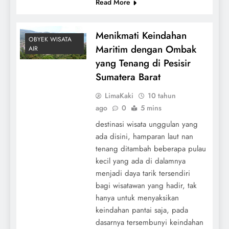
Read More
Menikmati Keindahan
OBYEK WISATA
Maritim dengan Ombak
AIR
yang Tenang di Pesisir
Sumatera Barat
LimaKaki
10 tahun
ago
0
5 mins
destinasi wisata unggulan yang
ada disini, hamparan laut nan
tenang ditambah beberapa pulau
kecil yang ada di dalamnya
menjadi daya tarik tersendiri
bagi wisatawan yang hadir, tak
hanya untuk menyaksikan
keindahan pantai saja, pada
dasarnya tersembunyi keindahan