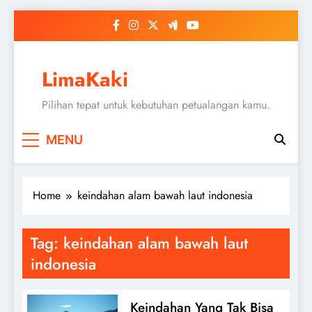
Skip
to
content
LimaKaki
Pilihan tepat untuk kebutuhan petualangan kamu.
MENU
Home
keindahan alam bawah laut indonesia
Tag:
keindahan alam bawah laut
indonesia
Keindahan Yang Tak Bisa