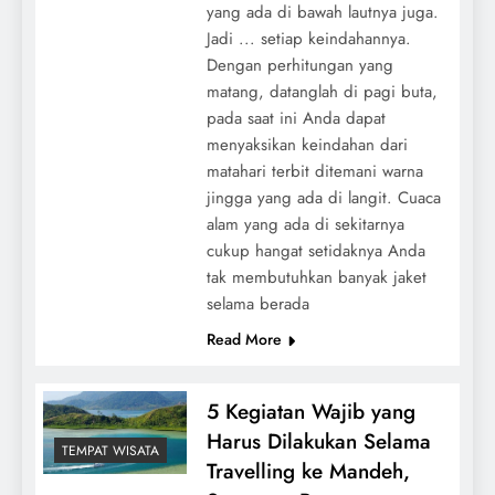
yang ada di bawah lautnya juga.
Jadi ... setiap keindahannya.
Dengan perhitungan yang
matang, datanglah di pagi buta,
pada saat ini Anda dapat
menyaksikan keindahan dari
matahari terbit ditemani warna
jingga yang ada di langit. Cuaca
alam yang ada di sekitarnya
cukup hangat setidaknya Anda
tak membutuhkan banyak jaket
selama berada
Read More
5 Kegiatan Wajib yang
Harus Dilakukan Selama
TEMPAT WISATA
Travelling ke Mandeh,