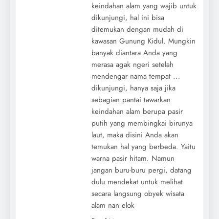
keindahan alam yang wajib untuk
dikunjungi, hal ini bisa
ditemukan dengan mudah di
kawasan Gunung Kidul. Mungkin
banyak diantara Anda yang
merasa agak ngeri setelah
mendengar nama tempat ...
dikunjungi, hanya saja jika
sebagian pantai tawarkan
keindahan alam berupa pasir
putih yang membingkai birunya
laut, maka disini Anda akan
temukan hal yang berbeda. Yaitu
warna pasir hitam. Namun
jangan buru-buru pergi, datang
dulu mendekat untuk melihat
secara langsung obyek wisata
alam nan elok