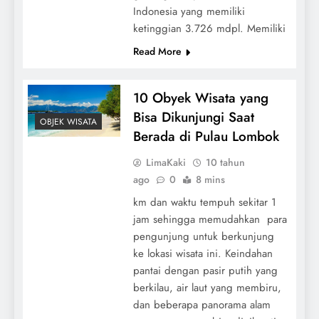
Indonesia yang memiliki
ketinggian 3.726 mdpl. Memiliki
Read More
10 Obyek Wisata yang
Bisa Dikunjungi Saat
OBJEK WISATA
Berada di Pulau Lombok
LimaKaki
10 tahun
ago
0
8 mins
km dan waktu tempuh sekitar 1
jam sehingga memudahkan para
pengunjung untuk berkunjung
ke lokasi wisata ini. Keindahan
pantai dengan pasir putih yang
berkilau, air laut yang membiru,
dan beberapa panorama alam