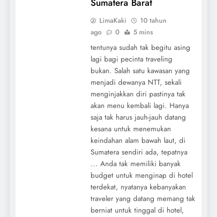
Sumatera Barat
LimaKaki
10 tahun
ago
0
5 mins
tentunya sudah tak begitu asing
lagi bagi pecinta traveling
bukan. Salah satu kawasan yang
menjadi dewanya NTT, sekali
menginjakkan diri pastinya tak
akan menu kembali lagi. Hanya
saja tak harus jauh-jauh datang
kesana untuk menemukan
keindahan alam bawah laut, di
Sumatera sendiri ada, tepatnya
... Anda tak memiliki banyak
budget untuk menginap di hotel
terdekat, nyatanya kebanyakan
traveler yang datang memang tak
berniat untuk tinggal di hotel,