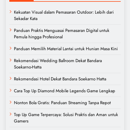
Kekuatan Visual dalam Pemasaran Outdoor: Lebih dari
Sekadar Kata
Panduan Praktis Menguasai Pemasaran Digital untuk
Pemula hingga Profesional
Panduan Memilih Material Lantai untuk Hunian Masa Kini
Rekomendasi Wedding Ballroom Dekat Bandara
Soekarno-Hatta
Rekomendasi Hotel Dekat Bandara Soekarno Hatta
Cara Top Up Diamond Mobile Legends Game Lengkap
Nonton Bola Gratis: Panduan Streaming Tanpa Repot
Top Up Game Terpercaya: Solusi Praktis dan Aman untuk
Gamers