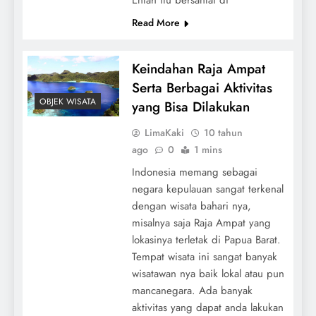
Read More
Keindahan Raja Ampat
Serta Berbagai Aktivitas
OBJEK WISATA
yang Bisa Dilakukan
LimaKaki
10 tahun
ago
0
1 mins
Indonesia memang sebagai
negara kepulauan sangat terkenal
dengan wisata bahari nya,
misalnya saja Raja Ampat yang
lokasinya terletak di Papua Barat.
Tempat wisata ini sangat banyak
wisatawan nya baik lokal atau pun
mancanegara. Ada banyak
aktivitas yang dapat anda lakukan