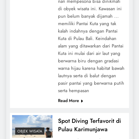
nan mempesona bisa dinikmati
di obyek wisata ini. Kawasan ini
pun belum banyak dijamah ...
memiliki Pantai Kuta yang tak
kalah indahnya dengan Pantai
Kuta di Pulau Bali. Keindahan
alam yang ditawarkan dari Pantai
Kuta ini mulai dari air laut yang
berwarna biru dengan gradasi
warna hijau karena habitat bawah
lautnya serta di balut dengan
pasir pantai yang berwarna putih
serta hempasan
Read More
Spot Diving Terfavorit di
Pulau Karimunjawa
OBJEK WISATA