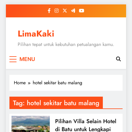
Skip
to
content
LimaKaki
Pilihan tepat untuk kebutuhan petualangan kamu.
MENU
Home
hotel sekitar batu malang
Tag:
hotel sekitar batu malang
Pilihan Villa Selain Hotel
di Batu untuk Lengkapi