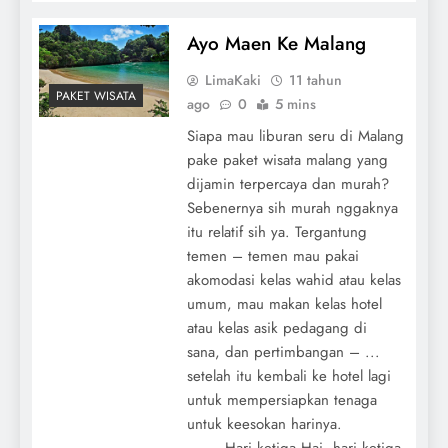
Ayo Maen Ke Malang
LimaKaki
11 tahun
PAKET WISATA
ago
0
5 mins
Siapa mau liburan seru di Malang
pake paket wisata malang yang
dijamin terpercaya dan murah?
Sebenernya sih murah nggaknya
itu relatif sih ya. Tergantung
temen – temen mau pakai
akomodasi kelas wahid atau kelas
umum, mau makan kelas hotel
atau kelas asik pedagang di
sana, dan pertimbangan – ...
setelah itu kembali ke hotel lagi
untuk mempersiapkan tenaga
untuk keesokan harinya.
- Hari ketiga Hai, hari ketiga