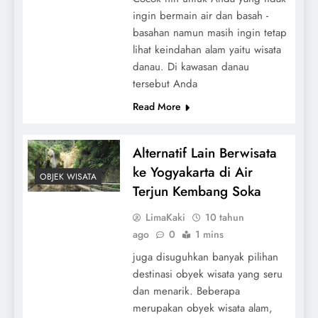
ingin bermain air dan basah -
basahan namun masih ingin tetap
lihat keindahan alam yaitu wisata
danau. Di kawasan danau
tersebut Anda
Read More
Alternatif Lain Berwisata
ke Yogyakarta di Air
OBJEK WISATA
Terjun Kembang Soka
LimaKaki
10 tahun
ago
0
1 mins
juga disuguhkan banyak pilihan
destinasi obyek wisata yang seru
dan menarik. Beberapa
merupakan obyek wisata alam,