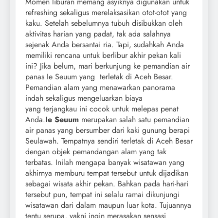
Momen liburan memang asyiknya digunakan untuk
refreshing sekaligus merelaksasikan otot-otot yang
kaku. Setelah sebelumnya tubuh disibukkan oleh
aktivitas harian yang padat, tak ada salahnya
sejenak Anda bersantai ria. Tapi, sudahkah Anda
memiliki rencana untuk berlibur akhir pekan kali
ini? Jika belum, mari berkunjung ke pemandian air
panas Ie Seuum yang terletak di Aceh Besar.
Pemandian alam yang menawarkan panorama
indah sekaligus mengeluarkan biaya
yang terjangkau ini cocok untuk melepas penat
Anda.
Ie Seuum
merupakan salah satu pemandian
air panas yang bersumber dari kaki gunung berapi
Seulawah. Tempatnya sendiri terletak di Aceh Besar
dengan objek pemandangan alam yang tak
terbatas. Inilah mengapa banyak wisatawan yang
akhirnya memburu tempat tersebut untuk dijadikan
sebagai wisata akhir pekan. Bahkan pada hari-hari
tersebut pun, tempat ini selalu ramai dikunjungi
wisatawan dari dalam maupun luar kota. Tujuannya
tentu serupa, yakni ingin merasakan sensasi