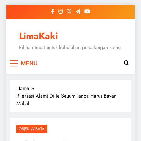
Skip
to
content
LimaKaki
Pilihan tepat untuk kebutuhan petualangan kamu.
MENU
Home
Rileksasi Alami Di Ie Seuum Tanpa Harus Bayar
Mahal
OBJEK WISATA