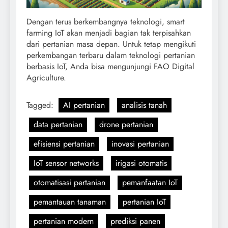
Dengan terus berkembangnya teknologi, smart
farming IoT akan menjadi bagian tak terpisahkan
dari pertanian masa depan. Untuk tetap mengikuti
perkembangan terbaru dalam teknologi pertanian
berbasis IoT, Anda bisa mengunjungi FAO Digital
Agriculture.
Tagged:
AI pertanian
analisis tanah
data pertanian
drone pertanian
efisiensi pertanian
inovasi pertanian
IoT sensor networks
irigasi otomatis
otomatisasi pertanian
pemanfaatan IoT
pemantauan tanaman
pertanian IoT
pertanian modern
prediksi panen