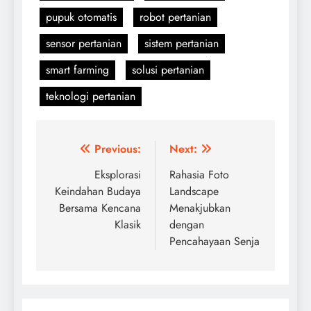
pupuk otomatis
robot pertanian
sensor pertanian
sistem pertanian
smart farming
solusi pertanian
teknologi pertanian
Navigasi
Previous:
Next:
pos
Eksplorasi
Rahasia Foto
Keindahan Budaya
Landscape
Bersama Kencana
Menakjubkan
Klasik
dengan
Pencahayaan Senja