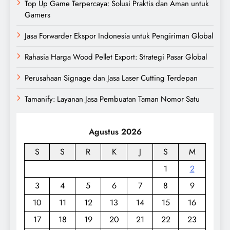
Top Up Game Terpercaya: Solusi Praktis dan Aman untuk
Gamers
Jasa Forwarder Ekspor Indonesia untuk Pengiriman Global
Rahasia Harga Wood Pellet Export: Strategi Pasar Global
Perusahaan Signage dan Jasa Laser Cutting Terdepan
Tamanify: Layanan Jasa Pembuatan Taman Nomor Satu
Agustus 2026
S
S
R
K
J
S
M
1
2
3
4
5
6
7
8
9
10
11
12
13
14
15
16
17
18
19
20
21
22
23