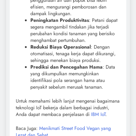
penggunaan air dan pupuk bisa lebih
efisien, mengurangi pemborosan dan
dampak lingkungan.
Peningkatan Produktivitas
: Petani dapat
segera mengambil tindakan jika terjadi
perubahan kondisi tanaman yang berisiko
menghambat pertumbuhan.
Reduksi Biaya Operasional
: Dengan
otomatisasi, tenaga kerja dapat dikurangi,
sehingga menekan biaya produksi.
Prediksi dan Pencegahan Hama
: Data
yang dikumpulkan memungkinkan
identifikasi pola serangan hama atau
penyakit sebelum merusak tanaman.
Untuk memahami lebih lanjut mengenai bagaimana
teknologi IoT bekerja dalam berbagai industri,
Anda dapat membaca penjelasan di
IBM IoT
.
Baca Juga:
Menikmati Street Food Vegan yang
Lezat dan Sehat