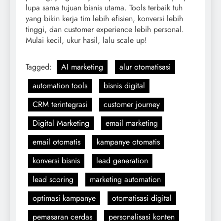
lupa sama tujuan bisnis utama. Tools terbaik tuh
yang bikin kerja tim lebih efisien, konversi lebih
tinggi, dan customer experience lebih personal.
Mulai kecil, ukur hasil, lalu scale up!
Tagged:
AI marketing
alur otomatisasi
automation tools
bisnis digital
CRM terintegrasi
customer journey
Digital Marketing
email marketing
email otomatis
kampanye otomatis
konversi bisnis
lead generation
lead scoring
marketing automation
optimasi kampanye
otomatisasi digital
pemasaran cerdas
personalisasi konten