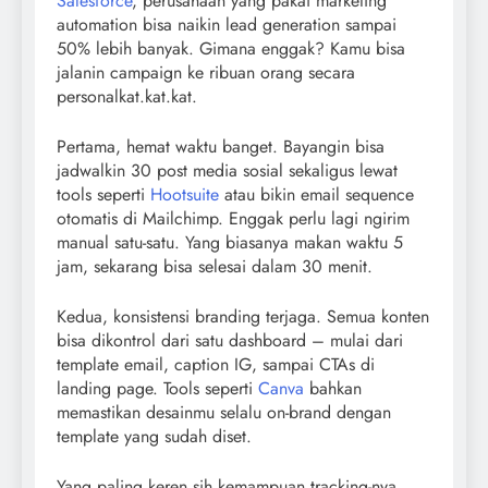
Salesforce
, perusahaan yang pakai marketing
automation bisa naikin lead generation sampai
50% lebih banyak. Gimana enggak? Kamu bisa
jalanin campaign ke ribuan orang secara
personalkat.kat.kat.
Pertama, hemat waktu banget. Bayangin bisa
jadwalkin 30 post media sosial sekaligus lewat
tools seperti
Hootsuite
atau bikin email sequence
otomatis di Mailchimp. Enggak perlu lagi ngirim
manual satu-satu. Yang biasanya makan waktu 5
jam, sekarang bisa selesai dalam 30 menit.
Kedua, konsistensi branding terjaga. Semua konten
bisa dikontrol dari satu dashboard – mulai dari
template email, caption IG, sampai CTAs di
landing page. Tools seperti
Canva
bahkan
memastikan desainmu selalu on-brand dengan
template yang sudah diset.
Yang paling keren sih kemampuan tracking-nya.