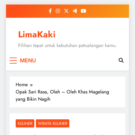
Skip
to
content
LimaKaki
Pilihan tepat untuk kebutuhan petualangan kamu.
MENU
Home
Opak Sari Rasa, Oleh – Oleh Khas Magelang
yang Bikin Nagih
KULINER
WISATA KULINER