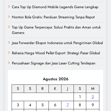
Cara Top Up Diamond Mobile Legends Game Lengkap
Nonton Bola Gratis: Panduan Streaming Tanpa Repot
Top Up Game Terpercaya: Solusi Praktis dan Aman untuk
Gamers
Jasa Forwarder Ekspor Indonesia untuk Pengiriman Global
Rahasia Harga Wood Pellet Export: Strategi Pasar Global
Perusahaan Signage dan Jasa Laser Cutting Terdepan
Agustus 2026
S
S
R
K
J
S
M
1
2
3
4
5
6
7
8
9