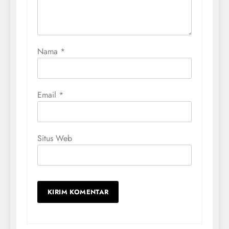
Nama
*
Email
*
Situs Web