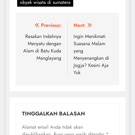
obyek wisata di sumatera
Navigasi
Previous:
Next:
pos
Rasakan Indahnya
Ingin Menikmati
Menyatu dengan
Suasana Malam
Alam di Batu Kuda
yang
Manglayang
Menyenangkan di
Jogja? Kesini Aja
Yuk
TINGGALKAN BALASAN
Alamat email Anda tidak akan
dipublikasikan.
Ruas yang wajib ditandai
*