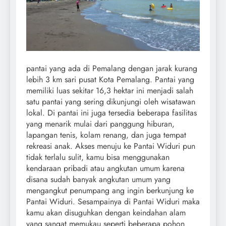
pantai yang ada di Pemalang dengan jarak kurang
lebih 3 km sari pusat Kota Pemalang. Pantai yang
memiliki luas sekitar 16,3 hektar ini menjadi salah
satu pantai yang sering dikunjungi oleh wisatawan
lokal. Di pantai ini juga tersedia beberapa fasilitas
yang menarik mulai dari panggung hiburan,
lapangan tenis, kolam renang, dan juga tempat
rekreasi anak. Akses menuju ke Pantai Widuri pun
tidak terlalu sulit, kamu bisa menggunakan
kendaraan pribadi atau angkutan umum karena
disana sudah banyak angkutan umum yang
mengangkut penumpang ang ingin berkunjung ke
Pantai Widuri. Sesampainya di Pantai Widuri maka
kamu akan disuguhkan dengan keindahan alam
yang sangat memukau seperti beberapa pohon