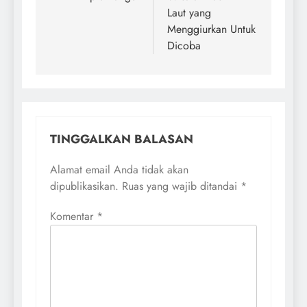
Laut yang
Menggiurkan Untuk
Dicoba
TINGGALKAN BALASAN
Alamat email Anda tidak akan
dipublikasikan.
Ruas yang wajib ditandai
*
Komentar
*