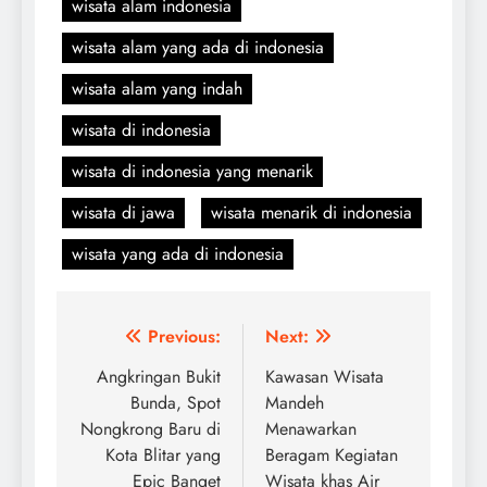
wisata alam indonesia
wisata alam yang ada di indonesia
wisata alam yang indah
wisata di indonesia
wisata di indonesia yang menarik
wisata di jawa
wisata menarik di indonesia
wisata yang ada di indonesia
Navigasi
Previous:
Next:
pos
Angkringan Bukit
Kawasan Wisata
Bunda, Spot
Mandeh
Nongkrong Baru di
Menawarkan
Kota Blitar yang
Beragam Kegiatan
Epic Banget
Wisata khas Air