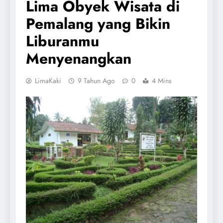
Lima Obyek Wisata di
Pemalang yang Bikin
Liburanmu
Menyenangkan
LimaKaki
9 Tahun Ago
0
4 Mins