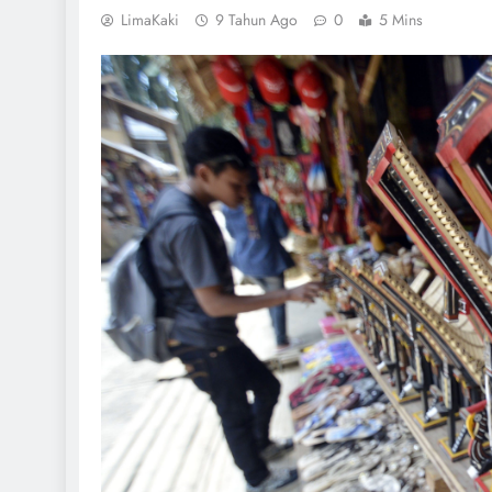
LimaKaki
9 Tahun Ago
0
5 Mins