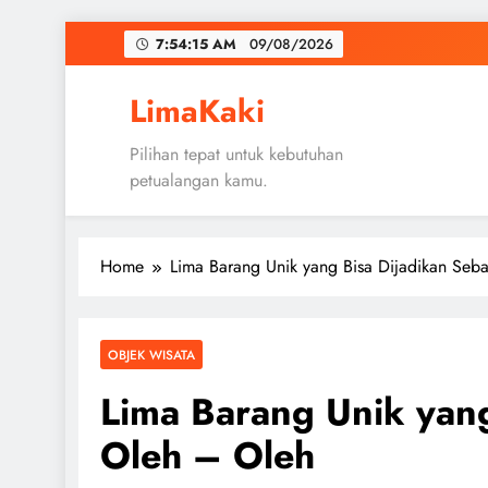
Skip
7:54:17 AM
09/08/2026
to
content
LimaKaki
Pilihan tepat untuk kebutuhan
petualangan kamu.
Home
Lima Barang Unik yang Bisa Dijadikan Seb
OBJEK WISATA
Lima Barang Unik yang
Oleh – Oleh