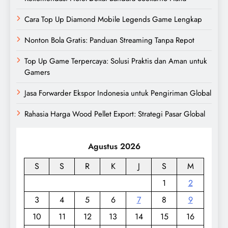
Cara Top Up Diamond Mobile Legends Game Lengkap
Nonton Bola Gratis: Panduan Streaming Tanpa Repot
Top Up Game Terpercaya: Solusi Praktis dan Aman untuk
Gamers
Jasa Forwarder Ekspor Indonesia untuk Pengiriman Global
Rahasia Harga Wood Pellet Export: Strategi Pasar Global
Agustus 2026
S
S
R
K
J
S
M
1
2
3
4
5
6
7
8
9
10
11
12
13
14
15
16