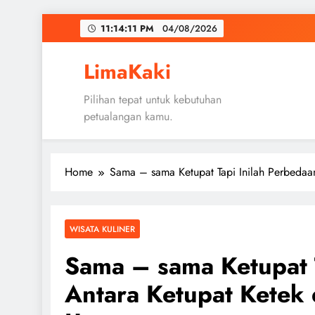
Skip
11:14:12 PM
04/08/2026
to
content
LimaKaki
Pilihan tepat untuk kebutuhan
petualangan kamu.
Home
Sama – sama Ketupat Tapi Inilah Perbeda
WISATA KULINER
Sama – sama Ketupat T
Antara Ketupat Ketek