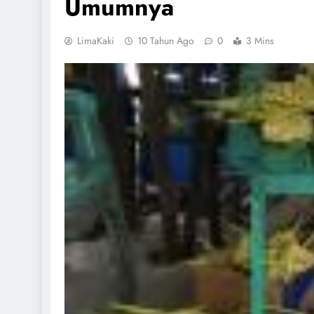
Umumnya
LimaKaki
10 Tahun Ago
0
3 Mins