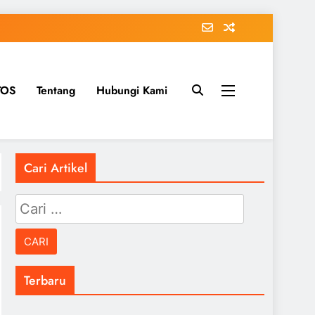
TOS
Tentang
Hubungi Kami
Cari Artikel
Cari
untuk:
Terbaru