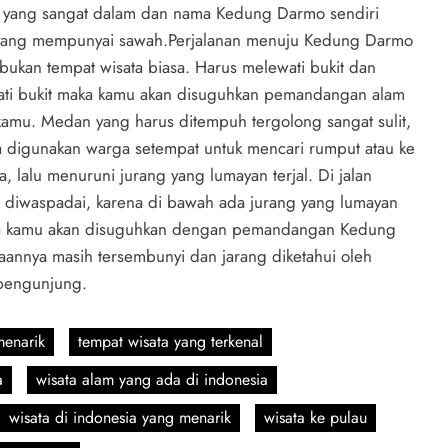
r yang sangat dalam dan nama Kedung Darmo sendiri
k yang mempunyai sawah.Perjalanan menuju Kedung Darmo
t bukan tempat wisata biasa. Harus melewati bukit dan
ti bukit maka kamu akan disuguhkan pemandangan alam
kamu. Medan yang harus ditempuh tergolong sangat sulit,
ya digunakan warga setempat untuk mencari rumput atau ke
 lalu menuruni jurang yang lumayan terjal. Di jalan
us diwaspadai, karena di bawah ada jurang yang lumayan
maka kamu akan disuguhkan dengan pemandangan Kedung
nnya masih tersembunyi dan jarang diketahui oleh
 pengunjung.
menarik
tempat wisata yang terkenal
a
wisata alam yang ada di indonesia
wisata di indonesia yang menarik
wisata ke pulau