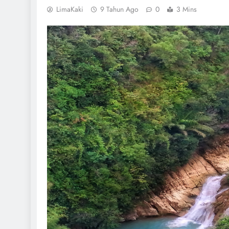
LimaKaki
9 Tahun Ago
0
3 Mins