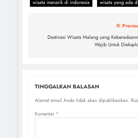
wisata menarik di indonesia
wisata yang ada d
Navigasi
Previo
pos
Destinasi Wisata Malang yang Keberadaan
Wajib Untuk Diekspl
TINGGALKAN BALASAN
Alamat email Anda tidak akan dipublikasikan.
Rua
Komentar
*