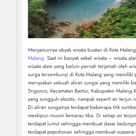
Menjamurnya obyek wisata buatan di Kota Malan
Malang
. Saat ini banyak sekali wisata – wisata a
wisata alam yang belum pernah terjamah oleh w
surga tersembunyi di Kota Malang yang memilik
merupakan sebuah aliran sungai yang memiliki beb
Srigonco, Kecamatan Bantur, Kabupaten Malang.
K
yang sungguh eksotis, nampak seperti air terjun 
Di aliran sungainya terdapat beberapa titik sumb
meskipun musim kemarau tiba. Di setiap air terj
terdapat lumut sehingga membuat dasar kedungnya
terdapat pepohonan sehingga membuat suasana yan