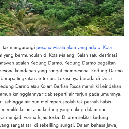
g tak mengurangi
pesona wisata alam yang ada di Kota
lam yang bermunculan di Kota Malang. Salah satu destinasi
isatawan adalah Kedung Darmo. Kedung Darmo bagaikan
i pesona keindahan yang sangat mempesona. Kedung Darmo
erapa tingkatan air terjun. Lokasi nya berada di Desa
edung Darmo atau Kolam Berlian Tosca memiliki keindahan
namun ketinggiannya tidak seperti air terjun pada umumnya.
er, sehingga air pun melimpah seolah tak pernah habis
un memiliki kolam atau kedung yang cukup dalam dan
 menjadi warna hijau toska. Di area sekitar kedung
g sangat asri di sekeliling sungai. Dalam bahasa Jawa,