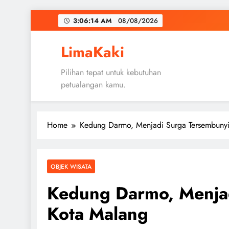
Skip
3:06:15 AM
08/08/2026
to
content
LimaKaki
Pilihan tepat untuk kebutuhan
petualangan kamu.
Home
Kedung Darmo, Menjadi Surga Tersembunyi
OBJEK WISATA
Kedung Darmo, Menjad
Kota Malang