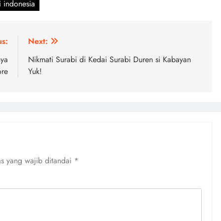
i indonesia
us:
Next:
nya
Nikmati Surabi di Kedai Surabi Duren si Kabayan
ore
Yuk!
s yang wajib ditandai
*