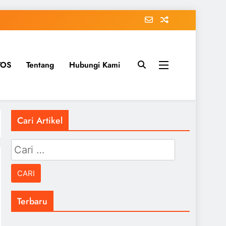
TOS
Tentang
Hubungi Kami
Cari Artikel
Cari
untuk:
Terbaru