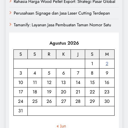
Rahasia Harga Wood Pellet Export: Strategi Pasar Global
Perusahaan Signage dan Jasa Laser Cutting Terdepan
Tamanify: Layanan Jasa Pembuatan Taman Nomor Satu
Agustus 2026
S
S
R
K
J
S
M
1
2
3
4
5
6
7
8
9
10
11
12
13
14
15
16
17
18
19
20
21
22
23
24
25
26
27
28
29
30
31
« Jun