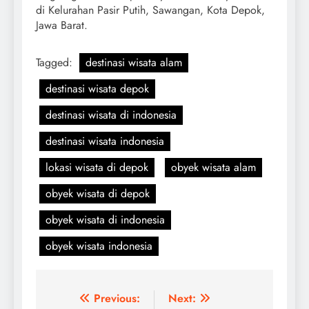
di Kelurahan Pasir Putih, Sawangan, Kota Depok,
Jawa Barat.
Tagged:
destinasi wisata alam
destinasi wisata depok
destinasi wisata di indonesia
destinasi wisata indonesia
lokasi wisata di depok
obyek wisata alam
obyek wisata di depok
obyek wisata di indonesia
obyek wisata indonesia
Navigasi
Previous:
Next: