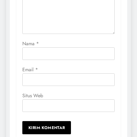
Nama
*
Email
*
Situs Web