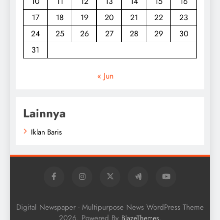
10
11
12
13
14
15
16
17
18
19
20
21
22
23
24
25
26
27
28
29
30
31
« Jun
Lainnya
Iklan Baris
Digital Newspaper - Multipurpose News WordPress Theme
2026. Powered By
.
BlazeThemes