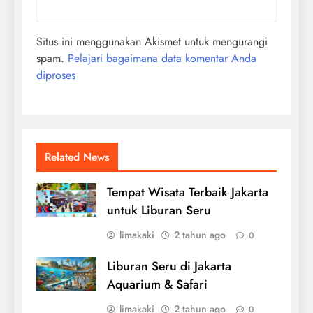
Situs ini menggunakan Akismet untuk mengurangi
spam.
Pelajari bagaimana data komentar Anda
diproses
Related News
Tempat Wisata Terbaik Jakarta
untuk Liburan Seru
limakaki
2 tahun ago
0
Liburan Seru di Jakarta
Aquarium & Safari
limakaki
2 tahun ago
0