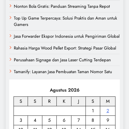
Nonton Bola Gratis: Panduan Streaming Tanpa Repot
Top Up Game Terpercaya: Solusi Praktis dan Aman untuk
Gamers
Jasa Forwarder Ekspor Indonesia untuk Pengiriman Global
Rahasia Harga Wood Pellet Export: Strategi Pasar Global
Perusahaan Signage dan Jasa Laser Cutting Terdepan
Tamanify: Layanan Jasa Pembuatan Taman Nomor Satu
Agustus 2026
S
S
R
K
J
S
M
1
2
3
4
5
6
7
8
9