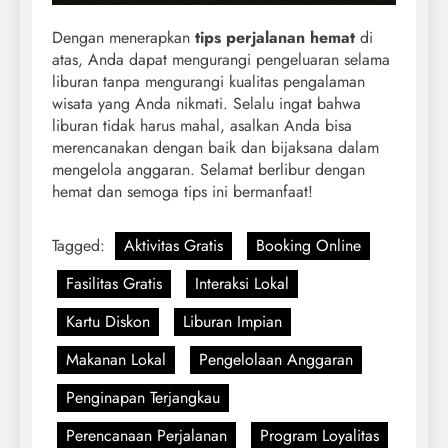
Dengan menerapkan
tips perjalanan hemat
di
atas, Anda dapat mengurangi pengeluaran selama
liburan tanpa mengurangi kualitas pengalaman
wisata yang Anda nikmati. Selalu ingat bahwa
liburan tidak harus mahal, asalkan Anda bisa
merencanakan dengan baik dan bijaksana dalam
mengelola anggaran. Selamat berlibur dengan
hemat dan semoga tips ini bermanfaat!
Tagged:
Aktivitas Gratis
Booking Online
Fasilitas Gratis
Interaksi Lokal
Kartu Diskon
Liburan Impian
Makanan Lokal
Pengelolaan Anggaran
Penginapan Terjangkau
Perencanaan Perjalanan
Program Loyalitas