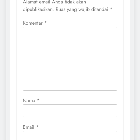
Alamat email Anda tidak akan
dipublikasikan.
Ruas yang wajib ditandai
*
Komentar
*
Nama
*
Email
*