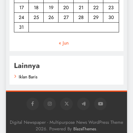
17
18
19
20
21
22
23
24
25
26
27
28
29
30
31
« Jun
Lainnya
Iklan Baris
Digital Newspaper - Multipurpose News WordPress Theme
2026. Powered By
.
BlazeThemes