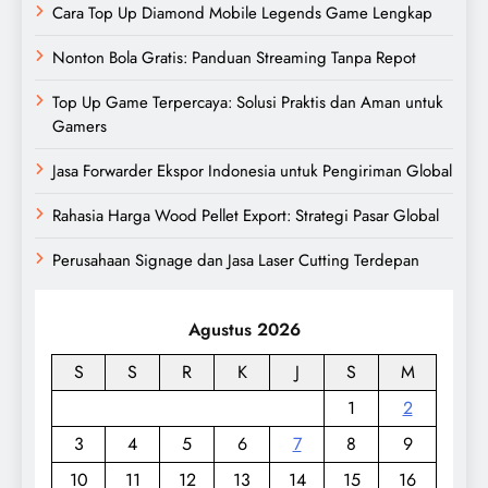
Cara Top Up Diamond Mobile Legends Game Lengkap
Nonton Bola Gratis: Panduan Streaming Tanpa Repot
Top Up Game Terpercaya: Solusi Praktis dan Aman untuk
Gamers
Jasa Forwarder Ekspor Indonesia untuk Pengiriman Global
Rahasia Harga Wood Pellet Export: Strategi Pasar Global
Perusahaan Signage dan Jasa Laser Cutting Terdepan
Agustus 2026
S
S
R
K
J
S
M
1
2
3
4
5
6
7
8
9
10
11
12
13
14
15
16