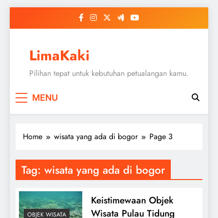
Skip
to
content
LimaKaki
Pilihan tepat untuk kebutuhan petualangan kamu.
MENU
Home
wisata yang ada di bogor
Page 3
Tag:
wisata yang ada di bogor
Keistimewaan Objek
Wisata Pulau Tidung
OBJEK WISATA