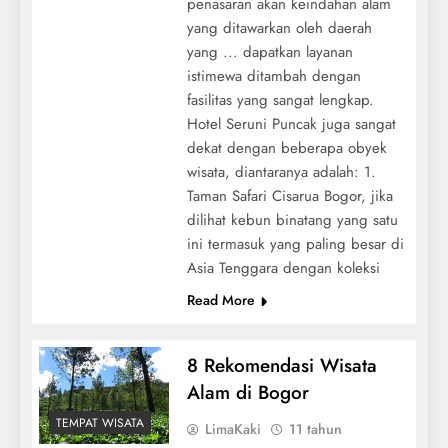
penasaran akan keindahan alam
yang ditawarkan oleh daerah
yang ... dapatkan layanan
istimewa ditambah dengan
fasilitas yang sangat lengkap.
Hotel Seruni Puncak juga sangat
dekat dengan beberapa obyek
wisata, diantaranya adalah: 1.
Taman Safari Cisarua Bogor, jika
dilihat kebun binatang yang satu
ini termasuk yang paling besar di
Asia Tenggara dengan koleksi
Read More
8 Rekomendasi Wisata
Alam di Bogor
TEMPAT WISATA
LimaKaki
11 tahun