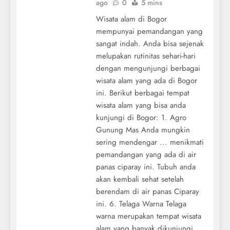
ago
0
5 mins
Wisata alam di Bogor
mempunyai pemandangan yang
sangat indah. Anda bisa sejenak
melupakan rutinitas sehari-hari
dengan mengunjungi berbagai
wisata alam yang ada di Bogor
ini. Berikut berbagai tempat
wisata alam yang bisa anda
kunjungi di Bogor: 1. Agro
Gunung Mas Anda mungkin
sering mendengar ... menikmati
pemandangan yang ada di air
panas ciparay ini. Tubuh anda
akan kembali sehat setelah
berendam di air panas Ciparay
ini. 6. Telaga Warna Telaga
warna merupakan tempat wisata
alam yang banyak dikunjungi