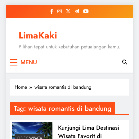
Skip
to
content
LimaKaki
Pilihan tepat untuk kebutuhan petualangan kamu.
MENU
Home
wisata romantis di bandung
Tag:
wisata romantis di bandung
Kunjungi Lima Destinasi
Wisata Favorit di
OBJEK WISATA