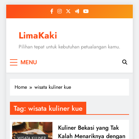
Skip
to
content
LimaKaki
Pilihan tepat untuk kebutuhan petualangan kamu.
MENU
Home
wisata kuliner kue
Tag:
wisata kuliner kue
Kuliner Bekasi yang Tak
Kalah Menariknya dengan
WISATA KULINER