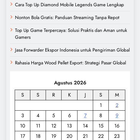
Cara Top Up Diamond Mobile Legends Game Lengkap
Nonton Bola Gratis: Panduan Streaming Tanpa Repot
Top Up Game Terpercaya: Solusi Praktis dan Aman untuk
Gamers
Jasa Forwarder Ekspor Indonesia untuk Pengiriman Global
Rahasia Harga Wood Pellet Export: Strategi Pasar Global
Agustus 2026
S
S
R
K
J
S
M
1
2
3
4
5
6
7
8
9
10
11
12
13
14
15
16
17
18
19
20
21
22
23