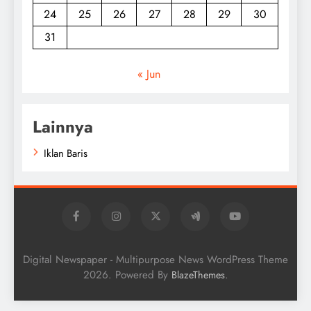
24
25
26
27
28
29
30
31
« Jun
Lainnya
Iklan Baris
Digital Newspaper - Multipurpose News WordPress Theme
2026. Powered By
.
BlazeThemes