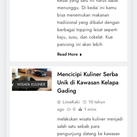
kedai yang satu ini harus sabar
menunggu. Di kedai ini kamu
bisa menemukan makanan
tradisional yang dibalut dengan
berbagai topping lezat seperti
keju, susu, dan cokelat. Kue
pancong ini akan lebih
Read More
Mencicipi Kuliner Serba
Unik di Kawasan Kelapa
WISATA KULINER
Gading
LimaKaki
10 tahun
ago
0
1 mins
melakukan wisata kuliner menjadi
salah satu sebab para
pengunjung datang ke kawasan