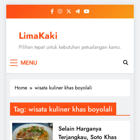
Skip
to
content
LimaKaki
Pilihan tepat untuk kebutuhan petualangan kamu.
MENU
Home
wisata kuliner khas boyolali
Tag:
wisata kuliner khas boyolali
Selain Harganya
Terjangkau, Soto Khas