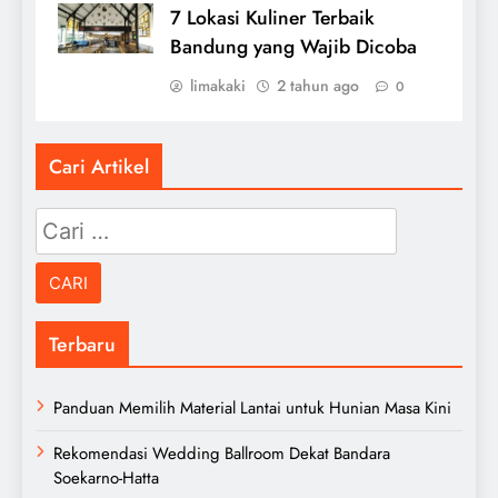
7 Lokasi Kuliner Terbaik
Bandung yang Wajib Dicoba
limakaki
2 tahun ago
0
Cari Artikel
Cari
untuk:
Terbaru
Panduan Memilih Material Lantai untuk Hunian Masa Kini
Rekomendasi Wedding Ballroom Dekat Bandara
Soekarno-Hatta