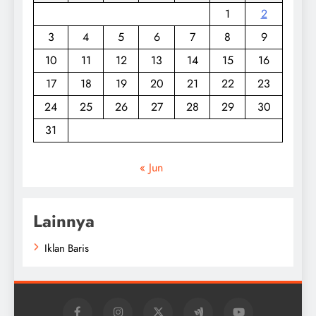
1
2
3
4
5
6
7
8
9
10
11
12
13
14
15
16
17
18
19
20
21
22
23
24
25
26
27
28
29
30
31
« Jun
Lainnya
Iklan Baris