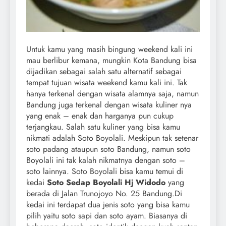
Untuk kamu yang masih bingung weekend kali ini
mau berlibur kemana, mungkin Kota Bandung bisa
dijadikan sebagai salah satu alternatif sebagai
tempat tujuan wisata weekend kamu kali ini. Tak
hanya terkenal dengan wisata alamnya saja, namun
Bandung juga terkenal dengan wisata kuliner nya
yang enak – enak dan harganya pun cukup
terjangkau. Salah satu kuliner yang bisa kamu
nikmati adalah Soto Boyolali. Meskipun tak setenar
soto padang ataupun soto Bandung, namun soto
Boyolali ini tak kalah nikmatnya dengan soto –
soto lainnya. Soto Boyolali bisa kamu temui di
kedai
Soto Sedap Boyolali Hj Widodo
yang
berada di Jalan Trunojoyo No. 25 Bandung.Di
kedai ini terdapat dua jenis soto yang bisa kamu
pilih yaitu soto sapi dan soto ayam. Biasanya di