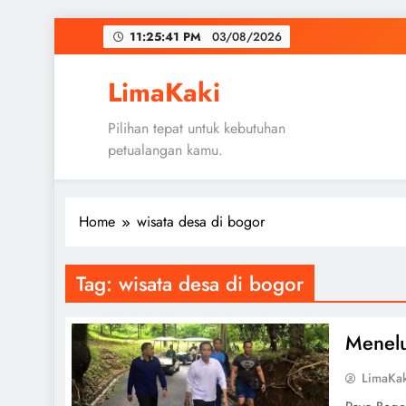
Skip
11:25:41 PM
03/08/2026
to
content
LimaKaki
Pilihan tepat untuk kebutuhan
petualangan kamu.
Home
wisata desa di bogor
Tag:
wisata desa di bogor
Menelu
LimaKa