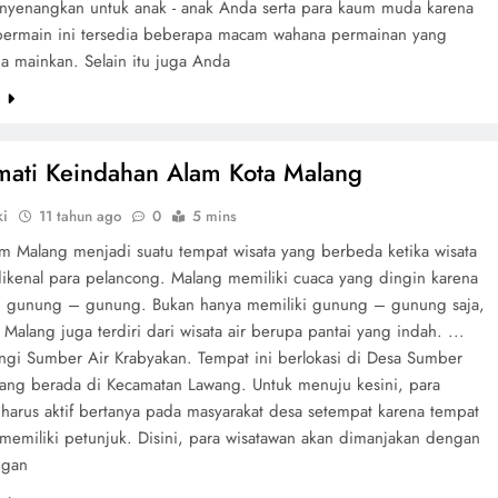
nyenangkan untuk anak - anak Anda serta para kaum muda karena
bermain ini tersedia beberapa macam wahana permainan yang
a mainkan. Selain itu juga Anda
e
ati Keindahan Alam Kota Malang
ki
11 tahun ago
0
5 mins
am Malang menjadi suatu tempat wisata yang berbeda ketika wisata
 dikenal para pelancong. Malang memiliki cuaca yang dingin karena
ngi gunung – gunung. Bukan hanya memiliki gunung – gunung saja,
Malang juga terdiri dari wisata air berupa pantai yang indah. ...
gi Sumber Air Krabyakan. Tempat ini berlokasi di Desa Sumber
ng berada di Kecamatan Lawang. Untuk menuju kesini, para
 harus aktif bertanya pada masyarakat desa setempat karena tempat
 memiliki petunjuk. Disini, para wisatawan akan dimanjakan dengan
ngan