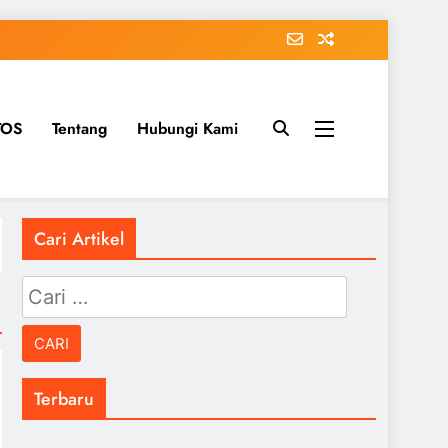
TOS
Tentang
Hubungi Kami
Cari Artikel
Cari
untuk:
Terbaru