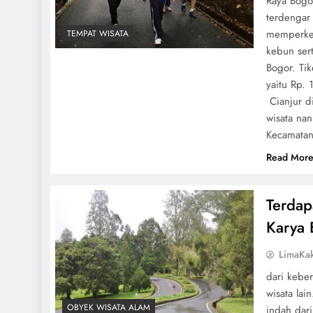
Raya Bogor
terdengar
memperken
TEMPAT WISATA
kebun ser
Bogor. Tik
yaitu Rp.
Cianjur d
wisata nan
Kecamatan
Read Mor
Terdap
Karya 
LimaKa
dari keber
wisata la
OBYEK WISATA ALAM
indah dar