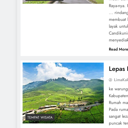
Raya-nya.
... rinda
membuat ku
layak untu
Candikunin
menyediak
Read Mor
Lepas 
LimaKa
ke warung
Kabupaten
Rumah maka
Pada ruma
sangat le
TEMPAT WISATA
puncak te