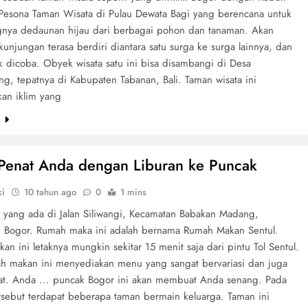
 Pesona Taman Wisata di Pulau Dewata Bagi yang berencana untuk
ngnya dedaunan hijau dari berbagai pohon dan tanaman. Akan
njungan terasa berdiri diantara satu surga ke surga lainnya, dan
k dicoba. Obyek wisata satu ini bisa disambangi di Desa
g, tepatnya di Kabupaten Tabanan, Bali. Taman wisata ini
an iklim yang
e
Penat Anda dengan Liburan ke Puncak
ki
10 tahun ago
0
1 mins
 yang ada di Jalan Siliwangi, Kecamatan Babakan Madang,
 Bogor. Rumah maka ini adalah bernama Rumah Makan Sentul.
n ini letaknya mungkin sekitar 15 menit saja dari pintu Tol Sentul.
h makan ini menyediakan menu yang sangat bervariasi dan juga
zat. Anda ... puncak Bogor ini akan membuat Anda senang. Pada
rsebut terdapat beberapa taman bermain keluarga. Taman ini