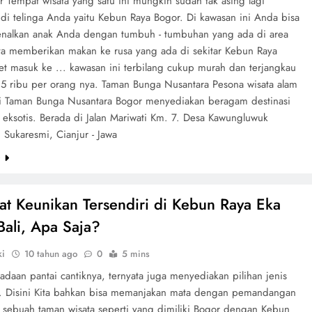
 Tempat wisata yang satu ini mungkin sudah tak asing lagi
 di telinga Anda yaitu Kebun Raya Bogor. Di kawasan ini Anda bisa
alkan anak Anda dengan tumbuh - tumbuhan yang ada di area
ta memberikan makan ke rusa yang ada di sekitar Kebun Raya
et masuk ke ... kawasan ini terbilang cukup murah dan terjangkau
 15 ribu per orang nya. Taman Bunga Nusantara Pesona wisata alam
i Taman Bunga Nusantara Bogor menyediakan beragam destinasi
 eksotis. Berada di Jalan Mariwati Km. 7. Desa Kawungluwuk
 Sukaresmi, Cianjur - Jawa
e
at Keunikan Tersendiri di Kebun Raya Eka
Bali, Apa Saja?
ki
10 tahun ago
0
5 mins
adaan pantai cantiknya, ternyata juga menyediakan pilihan jenis
in. Disini Kita bahkan bisa memanjakan mata dengan pemandangan
i sebuah taman wisata seperti yang dimiliki Bogor dengan Kebun