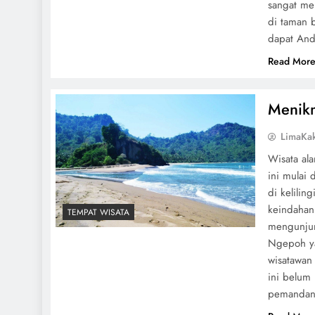
sangat me
di taman 
dapat And
Read Mor
Menikm
LimaKa
Wisata al
ini mulai
di kelili
keindahan 
TEMPAT WISATA
mengunjun
Ngepoh ya
wisatawan
ini belum
pemanda