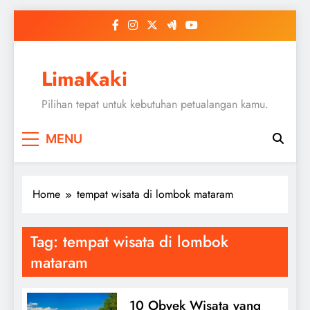
Skip
to
content
LimaKaki
Pilihan tepat untuk kebutuhan petualangan kamu.
MENU
Home
tempat wisata di lombok mataram
Tag:
tempat wisata di lombok
mataram
10 Obyek Wisata yang