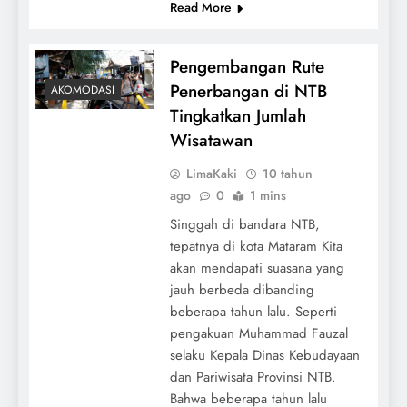
Read More
Pengembangan Rute
Penerbangan di NTB
AKOMODASI
Tingkatkan Jumlah
Wisatawan
LimaKaki
10 tahun
ago
0
1 mins
Singgah di bandara NTB,
tepatnya di kota Mataram Kita
akan mendapati suasana yang
jauh berbeda dibanding
beberapa tahun lalu. Seperti
pengakuan Muhammad Fauzal
selaku Kepala Dinas Kebudayaan
dan Pariwisata Provinsi NTB.
Bahwa beberapa tahun lalu