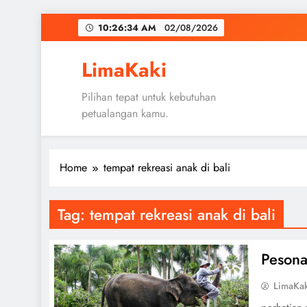
Skip
10:26:34 AM
02/08/2026
to
content
LimaKaki
Pilihan tepat untuk kebutuhan
petualangan kamu.
Home
tempat rekreasi anak di bali
Tag:
tempat rekreasi anak di bali
Pesona
LimaKa