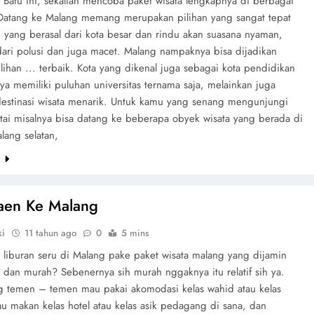
 Batu ini, sekalian mencoba paket wisata lengkapnya di berbagai
Datang ke Malang memang merupakan pilihan yang sangat tepat
 yang berasal dari kota besar dan rindu akan suasana nyaman,
dari polusi dan juga macet. Malang nampaknya bisa dijadikan
lihan ... terbaik. Kota yang dikenal juga sebagai kota pendidikan
nya memiliki puluhan universitas ternama saja, melainkan juga
destinasi wisata menarik. Untuk kamu yang senang mengunjungi
ntai misalnya bisa datang ke beberapa obyek wisata yang berada di
lang selatan,
e
aen Ke Malang
ki
11 tahun ago
0
5 mins
 liburan seru di Malang pake paket wisata malang yang dijamin
 dan murah? Sebenernya sih murah nggaknya itu relatif sih ya.
g temen – temen mau pakai akomodasi kelas wahid atau kelas
 makan kelas hotel atau kelas asik pedagang di sana, dan