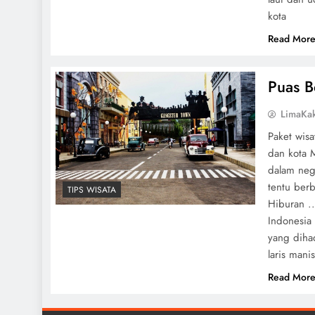
kota
Read Mor
Puas B
LimaKa
Paket wisa
dan kota M
dalam neg
tentu ber
TIPS WISATA
Hiburan .
Indonesia 
yang diha
laris manis
Read Mor