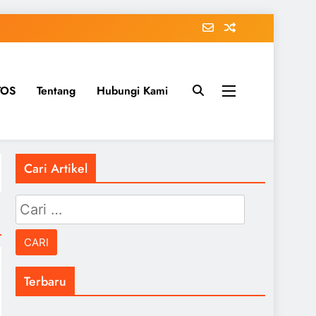
TOS
Tentang
Hubungi Kami
Cari Artikel
Cari
untuk:
Terbaru