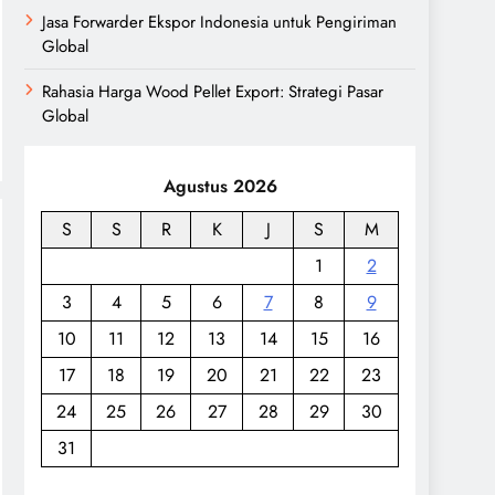
Jasa Forwarder Ekspor Indonesia untuk Pengiriman
Global
Rahasia Harga Wood Pellet Export: Strategi Pasar
Global
Agustus 2026
S
S
R
K
J
S
M
1
2
3
4
5
6
7
8
9
10
11
12
13
14
15
16
17
18
19
20
21
22
23
24
25
26
27
28
29
30
31