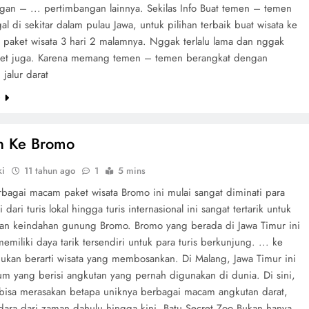
gan – ... pertimbangan lainnya. Sekilas Info Buat temen – temen
al di sekitar dalam pulau Jawa, untuk pilihan terbaik buat wisata ke
u paket wisata 3 hari 2 malamnya. Nggak terlalu lama dan nggak
epet juga. Karena memang temen – temen berangkat dengan
jalur darat
e
n Ke Bromo
ki
11 tahun ago
1
5 mins
rbagai macam paket wisata Bromo ini mulai sangat diminati para
i dari turis lokal hingga turis internasional ini sangat tertarik untuk
an keindahan gunung Bromo. Bromo yang berada di Jawa Timur ini
iliki daya tarik tersendiri untuk para turis berkunjung. ... ke
kan berarti wisata yang membosankan. Di Malang, Jawa Timur ini
m yang berisi angkutan yang pernah digunakan di dunia. Di sini,
s bisa merasakan betapa uniknya berbagai macam angkutan darat,
udara dari zaman dahulu hingga kini. Batu Secret Zoo Bukan hanya