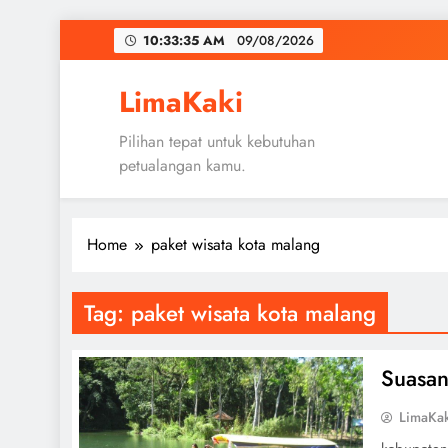
Skip
10:33:35 AM
09/08/2026
to
content
LimaKaki
Pilihan tepat untuk kebutuhan
petualangan kamu.
Home
paket wisata kota malang
Tag:
paket wisata kota malang
Suasan
LimaKa