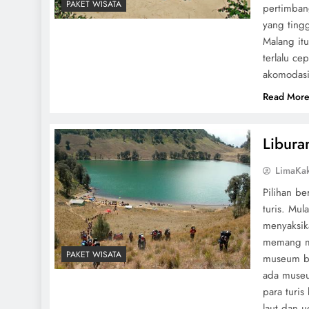
PAKET WISATA
pertimban
yang tingg
Malang it
terlalu c
akomodasi 
Read Mor
Libura
LimaKa
Pilihan be
turis. Mula
menyaksik
memang mem
PAKET WISATA
museum bu
ada museu
para turi
laut dan 