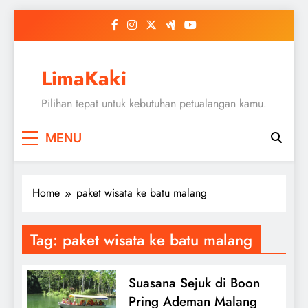
Skip
to
content
LimaKaki
Pilihan tepat untuk kebutuhan petualangan kamu.
MENU
Home
paket wisata ke batu malang
Tag:
paket wisata ke batu malang
Suasana Sejuk di Boon
Pring Ademan Malang