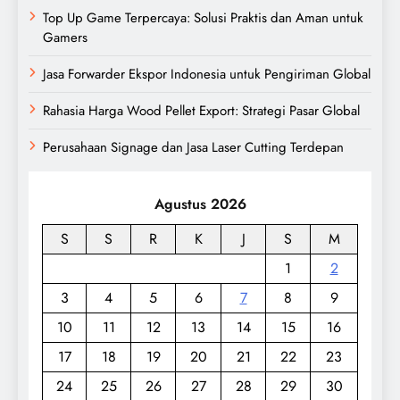
Top Up Game Terpercaya: Solusi Praktis dan Aman untuk
Gamers
Jasa Forwarder Ekspor Indonesia untuk Pengiriman Global
Rahasia Harga Wood Pellet Export: Strategi Pasar Global
Perusahaan Signage dan Jasa Laser Cutting Terdepan
Agustus 2026
S
S
R
K
J
S
M
1
2
3
4
5
6
7
8
9
10
11
12
13
14
15
16
17
18
19
20
21
22
23
24
25
26
27
28
29
30