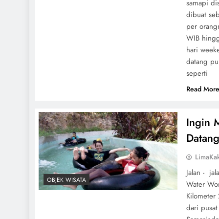
samapi di
dibuat seb
per orang
WIB hingg
hari week
datang pun
seperti
Read Mor
Ingin 
Datang
LimaKa
Jalan - ja
OBJEK WISATA
Water Wor
Kilometer
dari pusat