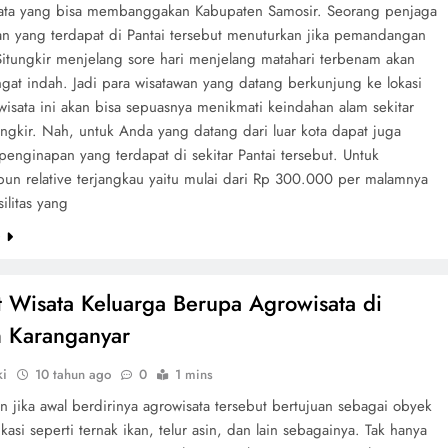
ata yang bisa membanggakan Kabupaten Samosir. Seorang penjaga
n yang terdapat di Pantai tersebut menuturkan jika pemandangan
 Situngkir menjelang sore hari menjelang matahari terbenam akan
angat indah. Jadi para wisatawan yang datang berkunjung ke lokasi
wisata ini akan bisa sepuasnya menikmati keindahan alam sekitar
ungkir. Nah, untuk Anda yang datang dari luar kota dapat juga
enginapan yang terdapat di sekitar Pantai tersebut. Untuk
pun relative terjangkau yaitu mulai dari Rp 300.000 per malamnya
ilitas yang
e
 Wisata Keluarga Berupa Agrowisata di
 Karanganyar
ki
10 tahun ago
0
1 mins
 jika awal berdirinya agrowisata tersebut bertujuan sebagai obyek
kasi seperti ternak ikan, telur asin, dan lain sebagainya. Tak hanya