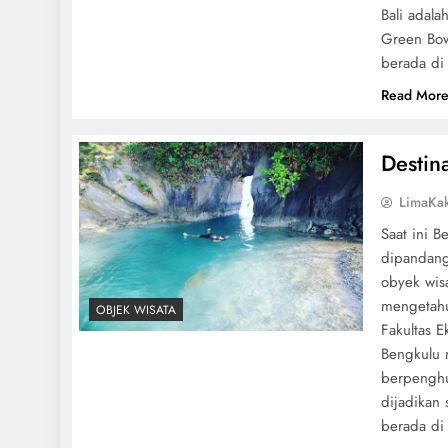
Bali adala
Green Bowl
berada di
Read Mor
Destin
LimaKa
Saat ini B
dipandang
obyek wis
mengetahu
OBJEK WISATA
Fakultas E
Bengkulu 
berpenghu
dijadikan
berada di