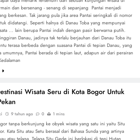
dapat daya menarik tersendiri dari sebuah kunjungan wisata di
ermain dan bersenang - senang di sepanjang Pantai menjadi
g berkesan. Tak jarang pula jika area Pantai seringkali di nomor
ntuk didatangi. Seperti halnya di Danau Toba yang mempunyai
ata ... lain berupa Pantai indah dengan pasir berwarna putih.
inggiran Danau, jadinya tak terlalu berjauhan dari Danau Toba itu
Tentu terasa berbeda dengan suasana Pantai di tepian Danau, yang
 umumnya, Pantai berada di tepian laut, adapun air dari perairan
 Kedalaman
e
estinasi Wisata Seru di Kota Bogor Untuk
Pekan
ki
9 tahun ago
0
1 mins
gor tanpa berkunjung ke obyek wisata yang satu ini yaitu Situ
. Kata Situ atau Setu berasal dari Bahasa Sunda yang artinya
au atau telaga. Telaga Situ Gede ini berlokasi di tepi Hutan