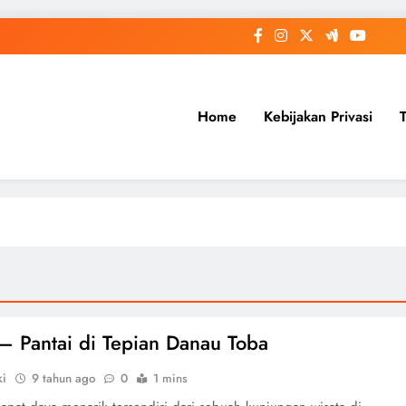
Home
Kebijakan Privasi
 – Pantai di Tepian Danau Toba
ki
9 tahun ago
0
1 mins