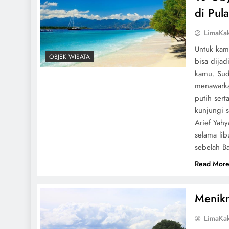
di Pul
LimaKa
Untuk kam
OBJEK WISATA
bisa dijad
kamu. Sud
menawarka
putih sert
kunjungi s
Arief Yah
selama lib
sebelah Ba
Read Mor
Menikm
LimaKa