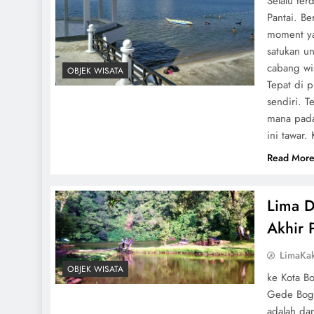
Selalu ter
Pantai. B
moment yan
satukan u
cabang wis
OBJEK WISATA
Tepat di p
sendiri. 
mana pada
ini tawar.
Read Mor
Lima D
Akhir 
LimaKa
OBJEK WISATA
ke Kota Bo
Gede Bogor
adalah dan