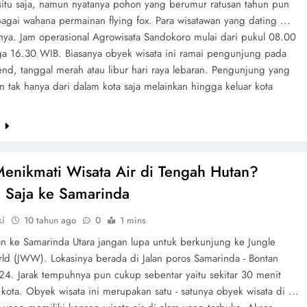
situ saja, namun nyatanya pohon yang berumur ratusan tahun pun
agai wahana permainan flying fox. Para wisatawan yang dating ...
nya. Jam operasional Agrowisata Sandokoro mulai dari pukul 08.00
a 16.30 WIB. Biasanya obyek wisata ini ramai pengunjung pada
end, tanggal merah atau libur hari raya lebaran. Pengunjung yang
 tak hanya dari dalam kota saja melainkan hingga keluar kota
e
Menikmati Wisata Air di Tengah Hutan?
 Saja ke Samarinda
ki
10 tahun ago
0
1 mins
lan ke Samarinda Utara jangan lupa untuk berkunjung ke Jungle
ld (JWW). Lokasinya berada di Jalan poros Samarinda - Bontan
 24. Jarak tempuhnya pun cukup sebentar yaitu sekitar 30 menit
 kota. Obyek wisata ini merupakan satu - satunya obyek wisata di ...