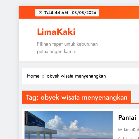
Skip
7:45:45 AM
08/08/2026
to
content
LimaKaki
Pilihan tepat untuk kebutuhan
petualangan kamu.
Home
obyek wisata menyenangkan
Tag:
obyek wisata menyenangkan
Pantai
LimaKa