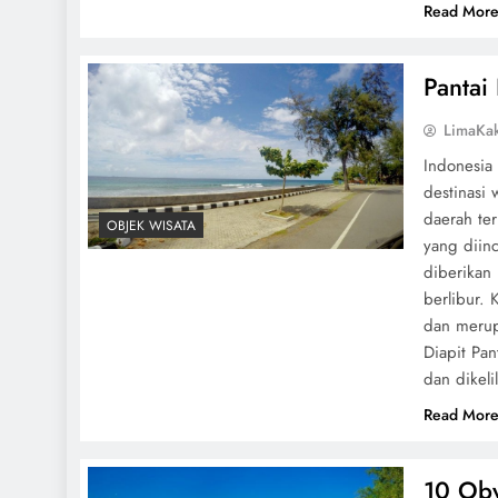
Read Mor
Pantai
LimaKa
Indonesia
destinasi
daerah te
OBJEK WISATA
yang diinc
diberikan
berlibur.
dan merup
Diapit Pa
dan dikeli
Read Mor
10 Oby