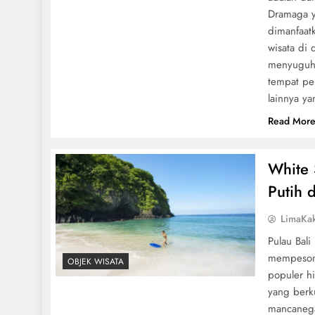
Dramaga y
dimanfaatk
wisata di
menyuguhk
tempat pem
lainnya y
Read Mor
White 
Putih 
LimaKa
Pulau Bal
mempesona
OBJEK WISATA
populer hi
yang berku
mancanegar