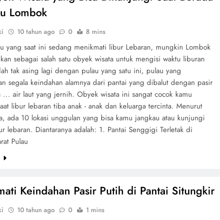
au Lombok
ki
10 tahun ago
0
8 mins
u yang saat ini sedang menikmati libur Lebaran, mungkin Lombok
ikan sebagai salah satu obyek wisata untuk mengisi waktu liburan
ah tak asing lagi dengan pulau yang satu ini, pulau yang
n segala keindahan alamnya dari pantai yang dibalut dengan pasir
a ... air laut yang jernih. Obyek wisata ini sangat cocok kamu
aat libur lebaran tiba anak - anak dan keluarga tercinta. Menurut
ya, ada 10 lokasi unggulan yang bisa kamu jangkau atau kunjungi
ur lebaran. Diantaranya adalah: 1. Pantai Senggigi Terletak di
rat Pulau
e
ati Keindahan Pasir Putih di Pantai Situngkir
ki
10 tahun ago
0
1 mins