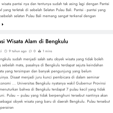
h wisata pantai nya dan tentunya sudah tak asing lagi dengan Pantai
 yang terletak di sebelah Selatan Pulau Bali. Pantai - pantai yang
 sebelah selatan Pulau Bali memang sangat terkenal dengan
e
asi Wisata Alam di Bengkulu
ki
9 tahun ago
0
1 mins
engkulu sudah menjadi salah satu obyek wisata yang tidak boleh
 sebelah mata, pasalnya di Bengkulu terdapat sejuta keindahan
ata yang tersimpan dan banyak pengunjung yang belum
inya. Disaat menjadi juru kunci pembicara di dalam seminar
konomi ... Universitas Bengkulu nyatanya wakil Gubernur Provinsi
menuturkan bahwa di Bengkulu terdapat 7 pulau kecil yang tidak
ni. Pulau – pulau yang tidak berpenghuni tersebut nantinya akan
 sebagai obyek wisata yang baru di daerah Bengkulu. Pulau tersebut
 perairan