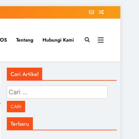
TOS
Tentang
Hubungi Kami
Cari Artikel
Cari
untuk:
Terbaru