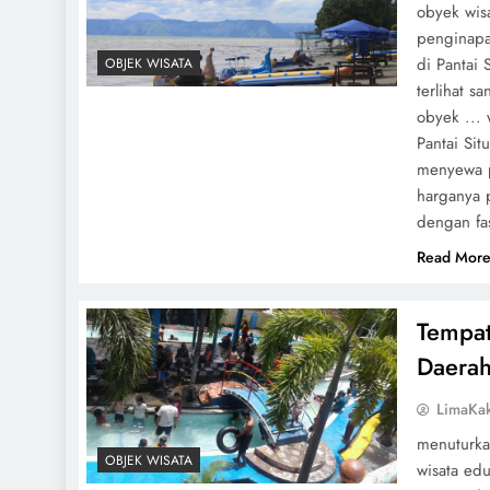
obyek wis
penginapa
di Pantai
OBJEK WISATA
terlihat s
obyek ... 
Pantai Sit
menyewa p
harganya 
dengan fas
Read Mor
Tempat
Daerah
LimaKa
menuturkan
OBJEK WISATA
wisata edu