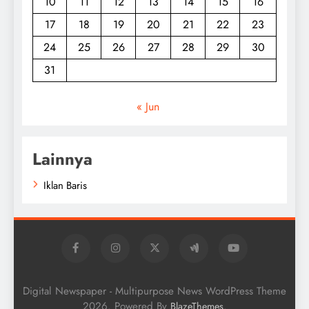
10
11
12
13
14
15
16
17
18
19
20
21
22
23
24
25
26
27
28
29
30
31
« Jun
Lainnya
Iklan Baris
Digital Newspaper - Multipurpose News WordPress Theme
2026. Powered By
.
BlazeThemes